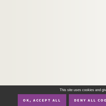
H-IMAR-22-52-141. Saint Bonifazius
H-IMAR-22-53-142. Sainte Olga, Saint Vl
H-IMAR-22-54-143. Star of Bethlehem - 
H-IMAR-22-54-144. Star of Bethlehem - 
H-IMAR-22-55-145. The might of gentlene
H-IMAR-22-55-146. The might of gentlene
Saint Bruno, saint Bernard, saint Ferd
H-IMAR-22-57-151. Saint Pierre, saint A
H-IMAR-22-58-152. Saint Norbarthus-Jul
H-IMAR-22-59-153. Sainte Dominique Ang
H-IMAR-22-60-154. La fête de tous les sai
H-IMAR-22-60-155. La fête de tous les sai
H-IMAR-22-60-156. Les bienheureuses Di
This site uses cookies and gi
H-IMAR-22-60-157. Les bienheureux Dom
OK, ACCEPT ALL
DENY ALL CO
H-IMAR-22-61-158. Les Saints et Jésus ?