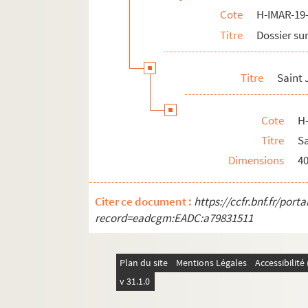
Cote
H-IMAR-19-
H-IMAR-20-37-197. Maria, Jésus et J
Titre
Dossier sur
H-IMAR-20-37-198. Maria, Jésus et J
H-IMAR-20-37-199. Maria, Jésus et J
Titre
Saint
H-IMAR-20-37-200. Maria, Jésus et J
La Sainte Famille
Cote
H
Anges
Titre
S
Sainte Anne et Saint Joachim
Dimensions
4
Sacré Cœur
H-IMAR-21-1-1. Saint Philippe et saint 
Citer ce document :
https://ccfr.bnf.fr/por
Saint Jacques
record=eadcgm:EADC:a79831511
H-IMAR-21-6-22. Saint Iame Minon
Saint Philippe
Plan du site
Mentions Légales
Accessibilit
H-IMAR-21-11-44. Saint Timothée
v 31.1.0
Saint Jean Baptiste