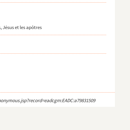
, Jésus et les apôtres
ct_anonymous.jsp?record=eadcgm:EADC:a79831509