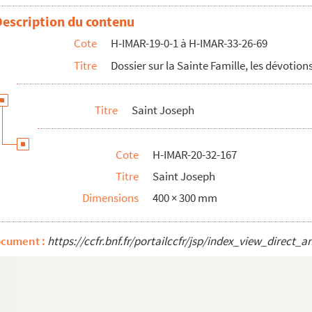
Description du contenu
Cote
H-IMAR-19-0-1 à H-IMAR-33-26-69
Titre
Dossier sur la Sainte Famille, les dévotions
Titre
Saint Joseph
oseph)
oseph)
Cote
H-IMAR-20-32-167
oseph)
Titre
Saint Joseph
oseph)
Dimensions
400 × 300 mm
h
ocument :
https://ccfr.bnf.fr/portailccfr/jsp/index_view_dire