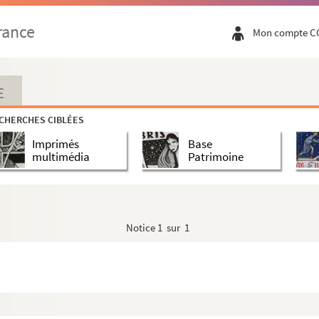
rance
Mon compte C
E
CHERCHES CIBLÉES
Imprimés
Base
multimédia
Patrimoine
Notice
1 sur 1