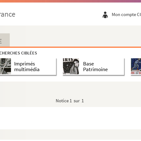
rance
Mon compte C
E
CHERCHES CIBLÉES
Imprimés
Base
multimédia
Patrimoine
Notice
1 sur 1