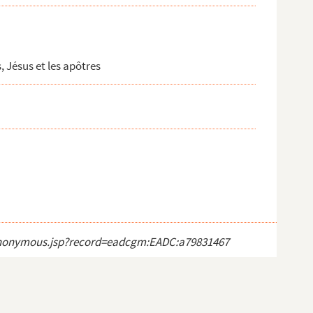
, Jésus et les apôtres
ct_anonymous.jsp?record=eadcgm:EADC:a79831467