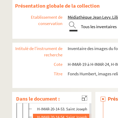
H-IMAR-20-11-40. Saint Joseph
Présentation globale de la collection
H-IMAR-20-12-41. Saint Joseph
Etablissement de
Médiathèque Jean Levy. Lill
H-IMAR-20-13-42. Saint Joseph
conservation
Tous les inventaires
H-IMAR-20-13-43. Saint Joseph
H-IMAR-20-13-44. Saint Joseph
H-IMAR-20-13-45. Saint Joseph
Intitulé de l'instrument de
Inventaire des images du f
H-IMAR-20-13-46. Saint Joseph
recherche
H-IMAR-20-13-47. Saint Joseph
Cote
H-IMAR-19 à H-IMAR-24, H-I
H-IMAR-20-13-48. Saint Joseph
Titre
Fonds Humbert, images reli
H-IMAR-20-14-49. Saint Joseph
H-IMAR-20-14-50. Saint Joseph
H-IMAR-20-14-51. Saint Joseph
Dans le document :
Prés
H-IMAR-20-14-52. Saint Joseph
H-IMAR-20-14-53. Saint Joseph
H-IMAR-20-14-54. Saint Joseph