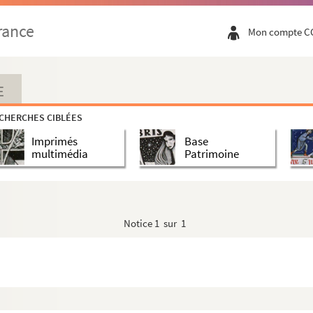
rance
Mon compte C
E
CHERCHES CIBLÉES
Imprimés
Base
multimédia
Patrimoine
Notice
1 sur 1