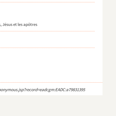
, Jésus et les apôtres
ct_anonymous.jsp?record=eadcgm:EADC:a79831395