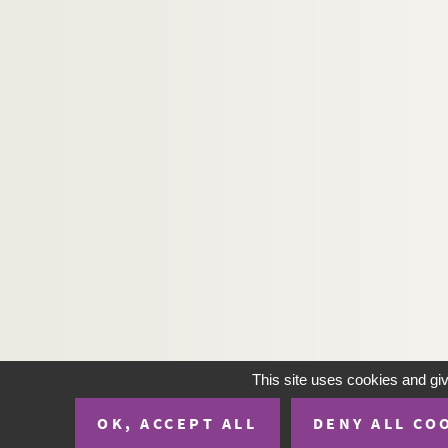
H-IMAR-19-150-771. "Le Sacré-Cœur 
Saint Joseph
La Sainte Famille
Anges
Sainte Anne et Saint Joachim
Sacré Cœur
H-IMAR-21-1-1. Saint Philippe et saint 
Saint Jacques
H-IMAR-21-6-22. Saint Iame Minon
Saint Philippe
H-IMAR-21-11-44. Saint Timothée
Saint Jean Baptiste
Saint Pierre
This site uses cookies and gi
Saint Paul
OK, ACCEPT ALL
DENY ALL CO
H-IMAR-21-98-372. Les apôtres