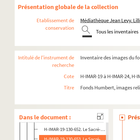
H-IMAR-19-128-639. Le Sacré-Cœur sans couronne
Présentation globale de la collection
H-IMAR-19-128-640. Le Sacré-Cœur sans couronne
Etablissement de
Médiathèque Jean Levy. Lill
H-IMAR-19-128-641. Le Sacré-Cœur sans couronne
conservation
Tous les inventaires
H-IMAR-19-128-642. Le Sacré-Cœur sans couronne
H-IMAR-19-128-643. Le Sacré-Cœur sans couronne
H-IMAR-19-129-644. Le Sacré-Cœur sans couronne
Intitulé de l'instrument de
Inventaire des images du f
H-IMAR-19-129-645. Le Sacré-Cœur sans couronne
recherche
H-IMAR-19-129-646. Le Sacré-Cœur sans couronne
Cote
H-IMAR-19 à H-IMAR-24, H-I
H-IMAR-19-129-647. Le Sacré-Cœur sans couronne
Titre
Fonds Humbert, images reli
H-IMAR-19-129-648. Le Sacré-Cœur sans couronne
H-IMAR-19-129-649. Le Sacré-Cœur sans couronne
H-IMAR-19-130-650. Le Sacré-Cœur sans couronne
Dans le document :
Prés
H-IMAR-19-130-651. Le Sacré-Cœur sans couronne
H-IMAR-19-130-652. Le Sacré-Cœur sans couronne
H-IMAR-19-130-653. Le Sacré-Cœur sans couronne