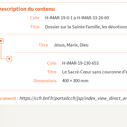
 d'épines
Description du contenu
 d'épines
Cote
H-IMAR-19-0-1 à H-IMAR-33-26-69
 d'épines
Titre
Dossier sur la Sainte Famille, les dévotions
 d'épines
 d'épines
Titre
Jésus, Marie, Dieu
 d'épines
 d'épines
Cote
H-IMAR-19-130-653
 d'épines
Titre
Le Sacré-Cœur sans couronne d'
 d'épines
Dimensions
400 × 300 mm
 d'épines
 d'épines
ocument :
https://ccfr.bnf.fr/portailccfr/jsp/index_view_dire
 d'épines
 d'épines
 d'épines