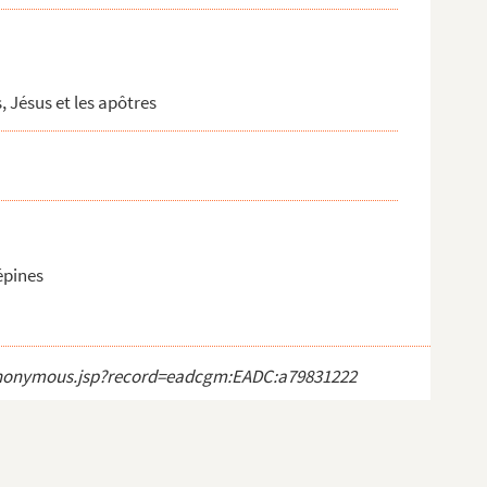
, Jésus et les apôtres
épines
ct_anonymous.jsp?record=eadcgm:EADC:a79831222