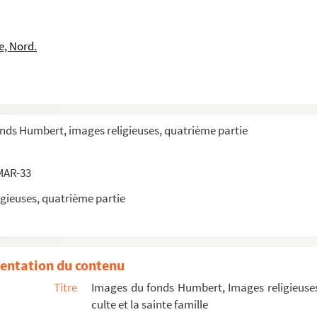
 d'épines
 d'épines
e, Nord.
 d'épines
 d'épines
 d'épines
 d'épines
onds Humbert, images religieuses, quatrième partie
 d'épines
 d'épines
MAR-33
 d'épines
gieuses, quatrième partie
 d'épines
 d'épines
 d'épines
entation du contenu
 d'épines
Titre
Images du fonds Humbert, Images religieuses
 d'épines
culte et la sainte famille
 d'épines