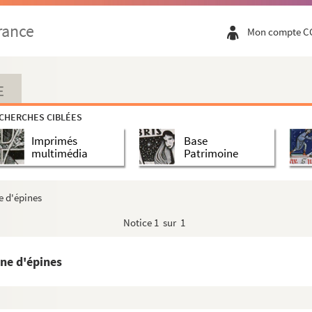
 d'épines
rance
Mon compte C
 d'épines
 d'épines
 d'épines
E
 d'épines
CHERCHES CIBLÉES
 d'épines
Imprimés
Base
 d'épines
multimédia
Patrimoine
 d'épines
 d'épines
e d'épines
 d'épines
Notice
1 sur 1
 d'épines
 d'épines
ne d'épines
 d'épines
 d'épines