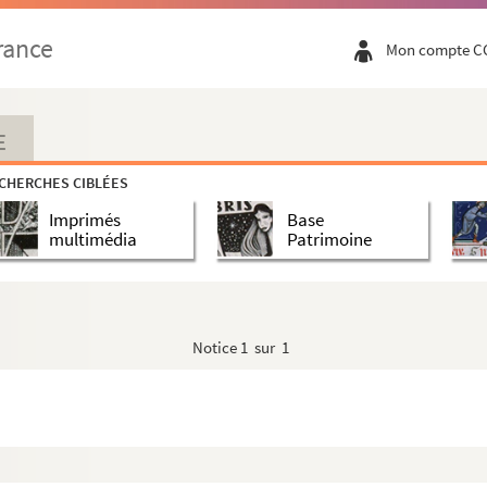
rance
Mon compte C
E
CHERCHES CIBLÉES
Imprimés
Base
multimédia
Patrimoine
Notice
1 sur 1