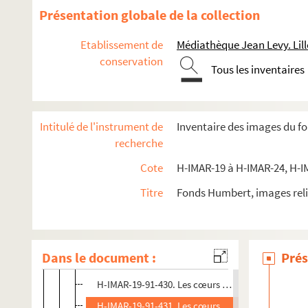
H-IMAR-19-89-417. Les cœurs de Jésus et Marie
Présentation globale de la collection
H-IMAR-19-89-418. Les cœurs de Jésus et Marie
Etablissement de
Médiathèque Jean Levy. Lill
H-IMAR-19-89-419. Les cœurs de Jésus et Marie
conservation
Tous les inventaires
H-IMAR-19-89-420. Les cœurs de Jésus et Marie
H-IMAR-19-90-421. Les cœurs de Jésus et Marie
H-IMAR-19-90-422. Les cœurs de Jésus et Marie
Intitulé de l'instrument de
Inventaire des images du f
H-IMAR-19-90-423. Les cœurs de Jésus et Marie
recherche
H-IMAR-19-90-424. Les cœurs de Jésus et Marie
Cote
H-IMAR-19 à H-IMAR-24, H-I
H-IMAR-19-90-425. Les cœurs de Jésus et Marie
Titre
Fonds Humbert, images reli
H-IMAR-19-91-426. Les cœurs de Jésus et Marie
H-IMAR-19-91-427. Les cœurs de Jésus et Marie
H-IMAR-19-91-428. Les cœurs de Jésus et Marie
Dans le document :
Prés
H-IMAR-19-91-429. Les cœurs de Jésus et Marie
H-IMAR-19-91-430. Les cœurs de Jésus et Marie
H-IMAR-19-91-431. Les cœurs de Jésus et Marie