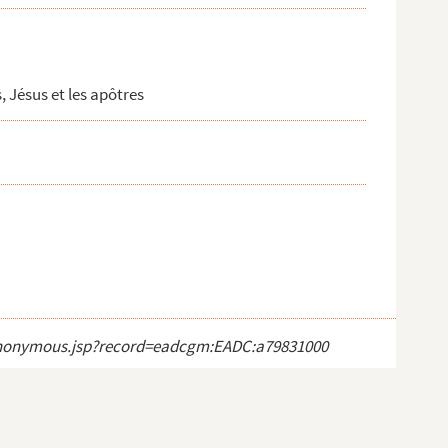
, Jésus et les apôtres
ct_anonymous.jsp?record=eadcgm:EADC:a79831000