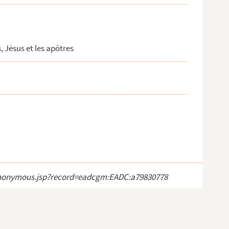
, Jésus et les apôtres
ct_anonymous.jsp?record=eadcgm:EADC:a79830778