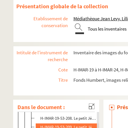
H-IMAR-19-49-195. Statues du petit Jésus
Présentation globale de la collection
H-IMAR-19-50-196. Statues du petit Jésus
Etablissement de
Médiathèque Jean Levy. Lill
H-IMAR-19-51-197. Le petit Jésus, maître du mond
conservation
Tous les inventaires
H-IMAR-19-52-198. Le petit Jésus, maître du mond
H-IMAR-19-52-199. Le petit Jésus, maître du mond
H-IMAR-19-52-200. Le petit Jésus, maître du mond
Intitulé de l'instrument de
Inventaire des images du f
H-IMAR-19-52-201. Le petit Jésus, maître du mond
recherche
H-IMAR-19-52-202. Le petit Jésus, maître du mond
Cote
H-IMAR-19 à H-IMAR-24, H-I
H-IMAR-19-52-203. Le petit Jésus, maître du mond
Titre
Fonds Humbert, images reli
H-IMAR-19-52-204. Le petit Jésus, maître du mond
H-IMAR-19-52-205. Le petit Jésus, maître du mond
H-IMAR-19-52-206. Le petit Jésus, maître du mond
Dans le document :
Prés
H-IMAR-19-53-207. Le petit Jésus, maître du mond
H-IMAR-19-53-208. Le petit Jésus, maître du mond
H-IMAR-19-53-209. Le petit Jésus, maître du mond