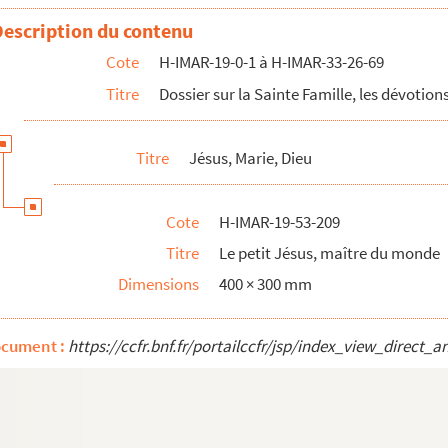
e
Description du contenu
e
Cote
H-IMAR-19-0-1 à H-IMAR-33-26-69
e
Titre
Dossier sur la Sainte Famille, les dévotions
e
e
Titre
Jésus, Marie, Dieu
e
e
Cote
H-IMAR-19-53-209
e
Titre
Le petit Jésus, maître du monde
e
Dimensions
400 × 300 mm
e
e
ocument :
https://ccfr.bnf.fr/portailccfr/jsp/index_view_dire
e
s, les petites âmes
s, les petites âmes