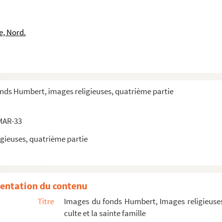
e, Nord.
e
e
e
e
onds Humbert, images religieuses, quatrième partie
e
e
MAR-33
e
gieuses, quatrième partie
e
e
e
entation du contenu
e
Titre
Images du fonds Humbert, Images religieuses
e
culte et la sainte famille
e