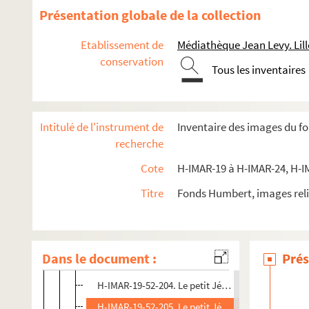
H-IMAR-19-48-191. Statues du petit Jésus
Présentation globale de la collection
H-IMAR-19-48-192. Statues du petit Jésus
Etablissement de
Médiathèque Jean Levy. Lill
H-IMAR-19-48-193. Statues du petit Jésus
conservation
Tous les inventaires
H-IMAR-19-48-194. Statues du petit Jésus
H-IMAR-19-49-195. Statues du petit Jésus
H-IMAR-19-50-196. Statues du petit Jésus
Intitulé de l'instrument de
Inventaire des images du f
H-IMAR-19-51-197. Le petit Jésus, maître du mond
recherche
H-IMAR-19-52-198. Le petit Jésus, maître du mond
Cote
H-IMAR-19 à H-IMAR-24, H-I
H-IMAR-19-52-199. Le petit Jésus, maître du mond
Titre
Fonds Humbert, images reli
H-IMAR-19-52-200. Le petit Jésus, maître du mond
H-IMAR-19-52-201. Le petit Jésus, maître du mond
H-IMAR-19-52-202. Le petit Jésus, maître du mond
Dans le document :
Prés
H-IMAR-19-52-203. Le petit Jésus, maître du mond
H-IMAR-19-52-204. Le petit Jésus, maître du mond
H-IMAR-19-52-205. Le petit Jésus, maître du mond