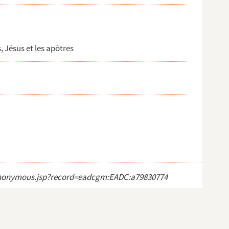
, Jésus et les apôtres
ct_anonymous.jsp?record=eadcgm:EADC:a79830774