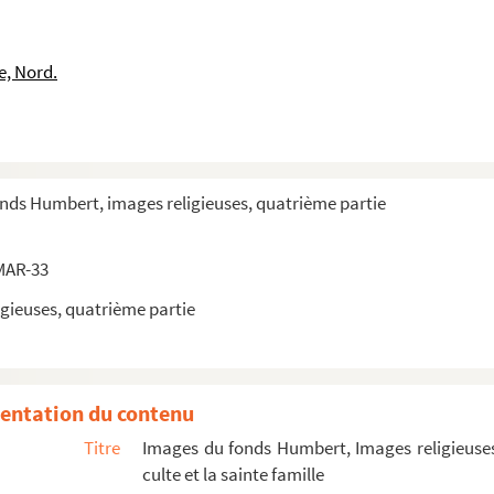
e, Nord.
onds Humbert, images religieuses, quatrième partie
e
e
MAR-33
e
gieuses, quatrième partie
e
e
e
entation du contenu
e
Titre
Images du fonds Humbert, Images religieuses
e
culte et la sainte famille
e