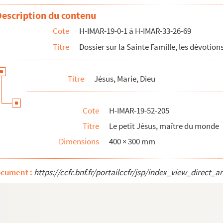
e
Description du contenu
e
Cote
H-IMAR-19-0-1 à H-IMAR-33-26-69
e
Titre
Dossier sur la Sainte Famille, les dévotions
e
e
Titre
Jésus, Marie, Dieu
e
e
Cote
H-IMAR-19-52-205
e
Titre
Le petit Jésus, maître du monde
e
Dimensions
400 × 300 mm
e
e
ocument :
https://ccfr.bnf.fr/portailccfr/jsp/index_view_dire
e
e
e