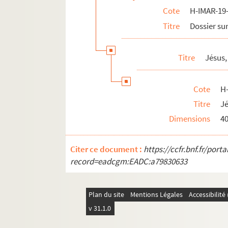
Cote
H-IMAR-19-
H-IMAR-19-27-92. Jésus Christ
Titre
Dossier sur
H-IMAR-19-28-93. Jésus Christ
H-IMAR-19-28-94. Jésus Christ
Titre
Jésus,
H-IMAR-19-28-95. Jésus Christ
H-IMAR-19-28-96. Jésus Christ
Cote
H
H-IMAR-19-28-97. Jésus Christ
Titre
Jé
H-IMAR-19-28-98. Jésus Christ
Dimensions
4
H-IMAR-19-29-99. Jésus Christ
H-IMAR-19-29-100. Jésus Christ
Citer ce document :
https://ccfr.bnf.fr/por
H-IMAR-19-29-101. Jésus Christ
record=eadcgm:EADC:a79830633
H-IMAR-19-29-102. Jésus Christ
H-IMAR-19-29-103. Jésus Christ
Plan du site
Mentions Légales
Accessibilit
H-IMAR-19-29-104. Jésus Christ
v 31.1.0
H-IMAR-19-29-105. Jésus Christ