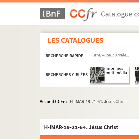
Catalogue co
LES CATALOGUES
RECHERCHE RAPIDE
Imprimés
multimédia
RECHERCHES CIBLÉES
Images du fonds Humbert, Images religieuses cla
H-IMAR-19-0-1 à H-IMAR-33-26-69. Dossier sur
Accueil CCFr
H-IMAR-19-21-64. Jésus Christ
>
Sainte Trinité
H-IMAR-19-13-47. Saint-Esprit
H-IMAR-19-21-64. Jésus Christ
H-IMAR-19-14-48. Saint-Esprit, étiquettes
H-IMAR-19-14-49. Saint-Esprit, étiquettes