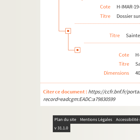
Cote
H-IMAR-19-
Saint Philippe
Titre
Dossier sur
H-IMAR-21-11-44. Saint Timothée
Saint Jean Baptiste
Titre
Sainte
Saint Pierre
Saint Paul
Cote
H
H-IMAR-21-98-372. Les apôtres
Titre
Sa
H-IMAR-21-99-373. Calendrier 1841 (janv
Dimensions
4
H-IMAR-21-100-374. Calendrier 1841 (ju
H-IMAR-21-101-375. Al'ar picture from a
Citer ce document :
https://ccfr.bnf.fr/por
H-IMAR-21-102-376. Illustration des sain
record=eadcgm:EADC:a79830599
H-IMAR-21-102-377. Illustration des sain
H-IMAR-21-103-378. Les apôtres de Jésus
Plan du site
Mentions Légales
Accessibilit
Saint Jacques
v 31.1.0
Saint Thomas