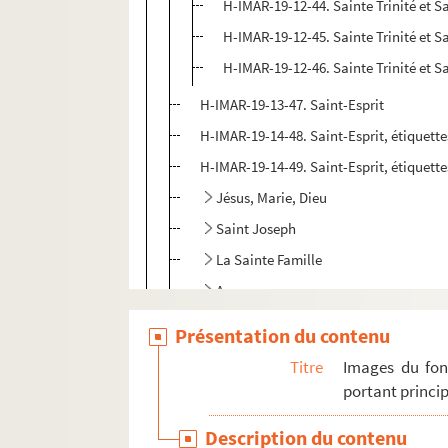
H-IMAR-19-12-44. Sainte Trinité et Sa
H-IMAR-19-12-45. Sainte Trinité et Sa
H-IMAR-19-12-46. Sainte Trinité et Sa
H-IMAR-19-13-47. Saint-Esprit
H-IMAR-19-14-48. Saint-Esprit, étiquettes
H-IMAR-19-14-49. Saint-Esprit, étiquettes
Jésus, Marie, Dieu
Saint Joseph
La Sainte Famille
Anges
Sainte Anne et Saint Joachim
Présentation du contenu
Sacré Cœur
Titre
Images du fon
H-IMAR-21-1-1. Saint Philippe et saint 
portant princip
Saint Jacques
Description du contenu
H-IMAR-21-6-22. Saint Iame Minon