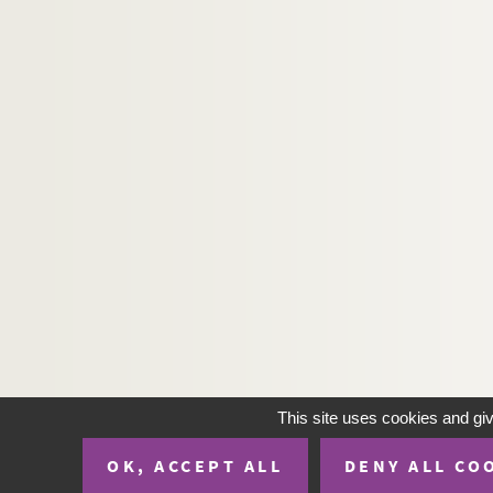
H-IMAR-22-60-155. La fête de tous les sai
H-IMAR-22-60-156. Les bienheureuses Di
H-IMAR-22-60-157. Les bienheureux Dom
H-IMAR-22-61-158. Les Saints et Jésus ?
Les patrons de la Jeunesse - Les saint
H-IMAR-22-63-164. Saint Barthelemy, Ja
H-IMAR-22-64-165. Saint Pather Dominit
H-IMAR-22-64-166. Saint Pather Dominit
H-IMAR-22-65-167. Les moines de la Théb
H-IMAR-22-65-168. Les moines de la Théb
H-IMAR-22-66-169. Saint Bonifitius
H-IMAR-22-67-170. Les vertus des solitai
H-IMAR-22-67-171. Les vertus des solitai
This site uses cookies and gi
H-IMAR-22-67-172. Saint Jean, saint Moy
OK, ACCEPT ALL
DENY ALL CO
H-IMAR-22-67-173. Sainte Syr, Isaie, Pau