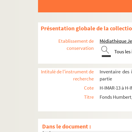
H-IMAR-13-1-1 à H-IMAR-13-48-112. Sain
H-IMAR-13-49-113 à H-IMAR-13-82-180. S
H-IMAR-13-83-181 à H-IMAR-14-122-303. 
Présentation globale de la collecti
H-IMAR-14-123-304 à H-IMAR-14-133-330.
Etablissement de
Médiathèque Jea
H-IMAR-15-1-1 à H-IMAR-15-92-291. Sain
conservation
Tous les
H-IMAR-16-1-1 à H-IMAR-16-147-394. Sai
H-IMAR-17-1-1 à H-IMAR-17-90-270. Sain
H-IMAR-17-91-271 à H-IMAR-17-111-324. 
Intitulé de l'instrument de
Inventaire des
recherche
partie
H-IMAR-18-1-1 à H-IMAR-18-111-326. Sai
Cote
H-IMAR-13 à H-
H-IMAR-18-112-327 à H-IMAR-18-135-374. Sa
Titre
Fonds Humbert, 
H-IMAR-18-112-327. Sans Yon
Saints Yves
H-IMAR-18-116-333. Sainte Yvette, veuve
Dans le document :
Saints Zacharie, Zaccaria