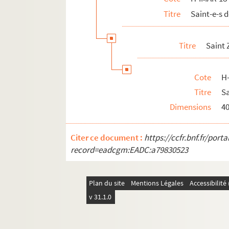
Titre
Saint-e-s 
Titre
Saint
Cote
H
Titre
S
Dimensions
4
Citer ce document :
https://ccfr.bnf.fr/por
record=eadcgm:EADC:a79830523
Plan du site
Mentions Légales
Accessibilit
v 31.1.0