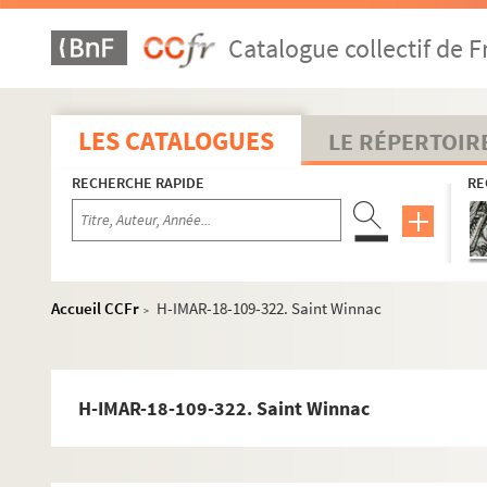
H-IMAR-18-32-75. Veran, évêque
Catalogue collectif de F
H-IMAR-18-32-76. Veneranda
H-IMAR-18-33-77. Verena, vierge
H-IMAR-18-34-78. Saint Veroul ou Vorles, curé de Ma
LES CATALOGUES
LE RÉPERTOIR
Saints Vincent
RECHERCHE RAPIDE
RE
H-IMAR-18-68-185. Saint Victoric et saint Fuscien, apô
H-IMAR-18-69-186. S. Victricius
H-IMAR-18-69-187. Saint Victorice
Saint Victorien
Accueil CCFr
H-IMAR-18-109-322. Saint Winnac
>
Saint Victor
Sainte Victoria et Victoire
H-IMAR-18-81-247. La vénérable Mater de Villasimpli
H-IMAR-18-109-322. Saint Winnac
H-IMAR-18-82-248. Sainte Vivia Perpetua
H-IMAR-18-82-249. Sainte Vivia Perpetua