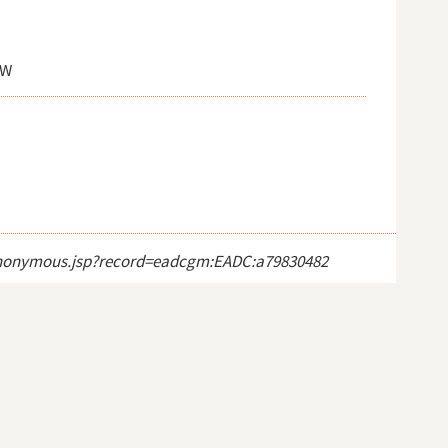
 W
ct_anonymous.jsp?record=eadcgm:EADC:a79830482