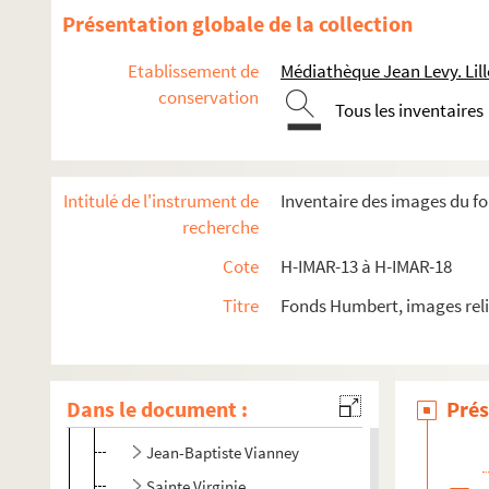
H-IMAR-18-83-250. Saint Vittre
Présentation globale de la collection
H-IMAR-18-83-251. Saint Vittre
Etablissement de
Médiathèque Jean Levy. Lill
H-IMAR-18-84-252. Saint Vilmer
conservation
Tous les inventaires
H-IMAR-18-84-253. Saint Vilmer
H-IMAR-18-85-254. La bienheureuse Villana de Bottis
H-IMAR-18-86-255. Saint Vite ou Guy
Intitulé de l'instrument de
Inventaire des images du fo
Vital martyr - Vitalis Ragi
recherche
Saint Vitus, martyr
Cote
H-IMAR-13 à H-IMAR-18
H-IMAR-18-89-264. Saint Vigilius
Titre
Fonds Humbert, images reli
H-IMAR-18-89-265. Saint Vigilius
Saint Vuineband
H-IMAR-18-91-270. Jean-Baptiste Vianet, curé à Ars (A
Dans le document :
Prés
H-IMAR-18-92-271. Une visite à Ars, église d'Ars
Jean-Baptiste Vianney
Sainte Virginie