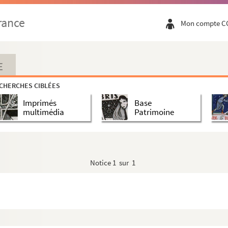
rance
Mon compte C
rcenay
E
CHERCHES CIBLÉES
tre de la Morinie
Imprimés
Base
multimédia
Patrimoine
Notice
1 sur 1
s Hispana