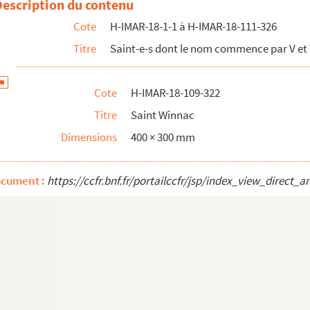
Description du contenu
Cote
H-IMAR-18-1-1 à H-IMAR-18-111-326
Titre
Saint-e-s dont le nom commence par V et
Cote
H-IMAR-18-109-322
Titre
Saint Winnac
Dimensions
400 × 300 mm
ocument :
https://ccfr.bnf.fr/portailccfr/jsp/index_view_dire
ine benedictin, patron de Bergues