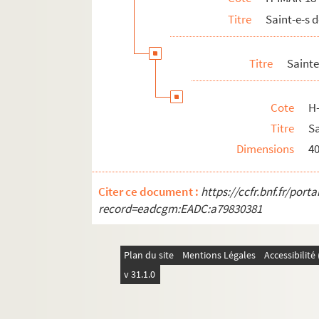
Titre
Saint-e-s 
H-IMAR-18-89-265. Saint Vigilius
Saint Vuineband
Titre
Sainte
H-IMAR-18-91-270. Jean-Baptiste Vianet,
H-IMAR-18-92-271. Une visite à Ars, églis
Cote
H
Jean-Baptiste Vianney
Titre
Sa
Sainte Virginie
Dimensions
4
Saint Wolfgang
Saint Wenceslas, martyr
Citer ce document :
https://ccfr.bnf.fr/por
H-IMAR-18-98-297. Saint Werenfried
record=eadcgm:EADC:a79830381
H-IMAR-18-99-298. Saint Wernier
H-IMAR-18-99-299. Saint Wernier
Plan du site
Mentions Légales
Accessibilit
Saint Wendelin
v 31.1.0
Saint Willibrord, apôtre de la Hollan
Saint Wilfrid