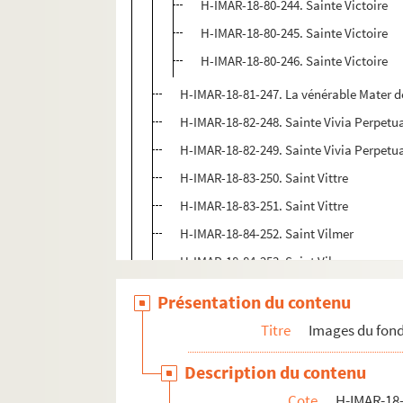
H-IMAR-18-80-244. Sainte Victoire
H-IMAR-18-80-245. Sainte Victoire
H-IMAR-18-80-246. Sainte Victoire
H-IMAR-18-81-247. La vénérable Mater d
H-IMAR-18-82-248. Sainte Vivia Perpetu
H-IMAR-18-82-249. Sainte Vivia Perpetu
H-IMAR-18-83-250. Saint Vittre
H-IMAR-18-83-251. Saint Vittre
H-IMAR-18-84-252. Saint Vilmer
H-IMAR-18-84-253. Saint Vilmer
H-IMAR-18-85-254. La bienheureuse Villa
Présentation du contenu
H-IMAR-18-86-255. Saint Vite ou Guy
Titre
Images du fond
Vital martyr - Vitalis Ragi
Description du contenu
Saint Vitus, martyr
Cote
H-IMAR-18-
H-IMAR-18-89-264. Saint Vigilius