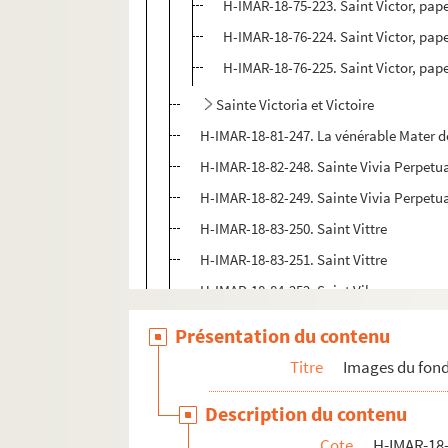
H-IMAR-18-75-223. Saint Victor, pap
H-IMAR-18-76-224. Saint Victor, pap
H-IMAR-18-76-225. Saint Victor, pap
Sainte Victoria et Victoire
H-IMAR-18-81-247. La vénérable Mater d
H-IMAR-18-82-248. Sainte Vivia Perpetu
H-IMAR-18-82-249. Sainte Vivia Perpetu
H-IMAR-18-83-250. Saint Vittre
H-IMAR-18-83-251. Saint Vittre
H-IMAR-18-84-252. Saint Vilmer
H-IMAR-18-84-253. Saint Vilmer
Présentation du contenu
H-IMAR-18-85-254. La bienheureuse Villa
Titre
Images du fond
H-IMAR-18-86-255. Saint Vite ou Guy
Description du contenu
Vital martyr - Vitalis Ragi
Cote
H-IMAR-18-
Saint Vitus, martyr