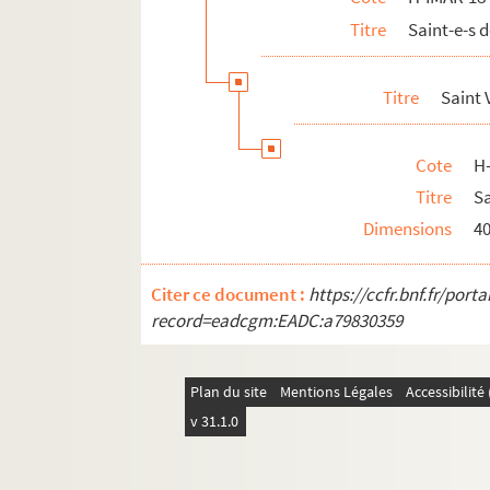
Titre
Saint-e-s 
H-IMAR-18-89-264. Saint Vigilius
H-IMAR-18-89-265. Saint Vigilius
Titre
Saint 
Saint Vuineband
H-IMAR-18-91-270. Jean-Baptiste Vianet,
Cote
H
H-IMAR-18-92-271. Une visite à Ars, églis
Titre
Sa
Jean-Baptiste Vianney
Dimensions
4
Sainte Virginie
Saint Wolfgang
Citer ce document :
https://ccfr.bnf.fr/por
Saint Wenceslas, martyr
record=eadcgm:EADC:a79830359
H-IMAR-18-98-297. Saint Werenfried
H-IMAR-18-99-298. Saint Wernier
Plan du site
Mentions Légales
Accessibilit
H-IMAR-18-99-299. Saint Wernier
v 31.1.0
Saint Wendelin
Saint Willibrord, apôtre de la Hollan