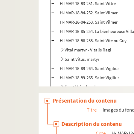
H-IMAR-18-83-251. Saint Vittre
H-IMAR-18-84-252. Saint Vilmer
H-IMAR-18-84-253. Saint Vilmer
H-IMAR-18-85-254. La bienheureuse Villa
H-IMAR-18-86-255. Saint Vite ou Guy
Vital martyr - Vitalis Ragi
Saint Vitus, martyr
H-IMAR-18-89-264. Saint Vigilius
H-IMAR-18-89-265. Saint Vigilius
Saint Vuineband
H-IMAR-18-91-270. Jean-Baptiste Vianet,
Présentation du contenu
H-IMAR-18-92-271. Une visite à Ars, églis
Titre
Images du fond
Jean-Baptiste Vianney
Description du contenu
Sainte Virginie
Cote
H-IMAR-18-
Saint Wolfgang