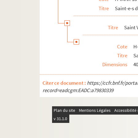
Titre
Saint-e-s 
Saint Wenceslas, martyr
H-IMAR-18-98-297. Saint Werenfried
Titre
Saint 
H-IMAR-18-99-298. Saint Wernier
H-IMAR-18-99-299. Saint Wernier
Cote
H
Saint Wendelin
Titre
Sa
Saint Willibrord, apôtre de la Hollan
Dimensions
4
Saint Wilfrid
H-IMAR-18-105-315. Saint Wiro
Citer ce document :
https://ccfr.bnf.fr/por
H-IMAR-18-106-316. Saint Winoc, prince
record=eadcgm:EADC:a79830339
H-IMAR-18-107-317. Saint Winefride
H-IMAR-18-107-318. Saint Winefride
Plan du site
Mentions Légales
Accessibilit
H-IMAR-18-108-319. Saint Willibald
v 31.1.0
H-IMAR-18-108-320. Saint Willibald
H-IMAR-18-109-321. Saint Winnac