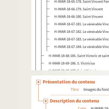
H-IMAR-18-65-178. Saint Vincent Ferr
H-IMAR-18-66-179. Saint Vincent
H-IMAR-18-66-180. Saint Vincent
H-IMAR-18-67-181. Le vénérable Vinc
H-IMAR-18-67-182. Le vénérable Vinc
H-IMAR-18-67-183. Le vénérable Vinc
H-IMAR-18-67-184. Le vénérable Vinc
H-IMAR-18-68-185. Saint Victoric et sain
H-IMAR-18-69-186. S. Victricius
H-IMAR-18-69-187. Saint Victorice
Saint Victorien
Présentation du contenu
Saint Victor
Titre
Images du fond
Sainte Victoria et Victoire
Description du contenu
H-IMAR-18-81-247. La vénérable Mater d
Cote
H-IMAR-18-
H-IMAR-18-82-248. Sainte Vivia Perpetu