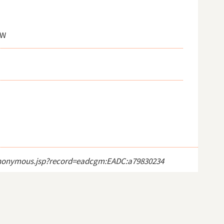
 W
ct_anonymous.jsp?record=eadcgm:EADC:a79830234