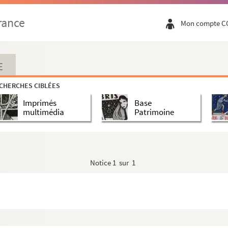
rance
Mon compte C
 Limoges
int Valère
E
e, Valericus abn Valerie mar
CHERCHES CIBLÉES
e, Valericus abn Valerie mar
Imprimés
Base
e, Valericus abn Valerie mar
multimédia
Patrimoine
rga
rga
Notice
1 sur 1
rga