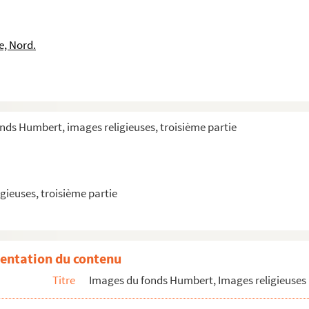
int Valère
e, Valericus abn Valerie mar
e, Nord.
e, Valericus abn Valerie mar
e, Valericus abn Valerie mar
rga
nds Humbert, images religieuses, troisième partie
rga
rga
gieuses, troisième partie
entation du contenu
Titre
Images du fonds Humbert, Images religieuses 