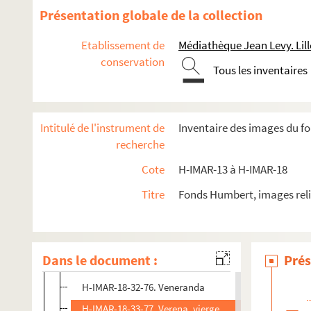
Saint Valerianus, saint Valeroye, saint Vatfroye, sa
Présentation globale de la collection
H-IMAR-18-13-28. Saint Valery, berger, apôtre et moin
Etablissement de
Médiathèque Jean Levy. Lill
H-IMAR-18-13-29. Saint Valery, berger, apôtre et moin
conservation
Tous les inventaires
H-IMAR-18-13-30. Saint Valery, berger, apôtre et moin
Saint Valentin
H-IMAR-18-20-44. Venanijus - Venanli mar - S. Warbu
Intitulé de l'instrument de
Inventaire des images du fo
H-IMAR-18-20-45. Venanijus - Venanli mar - S. Warbu
recherche
H-IMAR-18-21-46. Venanijus - Venanli mar - S. Warbu
Cote
H-IMAR-13 à H-IMAR-18
Sainte Véronique
Titre
Fonds Humbert, images reli
H-IMAR-18-30-72. Saint Veredeme
H-IMAR-18-30-73. Saint Veredeme
H-IMAR-18-31-74. Veronus
Dans le document :
Prés
H-IMAR-18-32-75. Veran, évêque
H-IMAR-18-32-76. Veneranda
H-IMAR-18-33-77. Verena, vierge