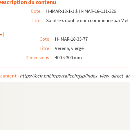
Description du contenu
rcenay
Cote
H-IMAR-18-1-1 à H-IMAR-18-111-326
Titre
Saint-e-s dont le nom commence par V et
tre de la Morinie
Cote
H-IMAR-18-33-77
Titre
Verena, vierge
Dimensions
400 × 300 mm
ocument :
https://ccfr.bnf.fr/portailccfr/jsp/index_view_dire
s Hispana