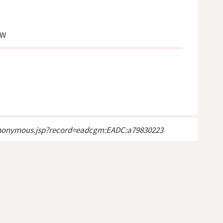
 W
ct_anonymous.jsp?record=eadcgm:EADC:a79830223