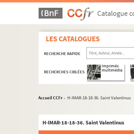
Catalogue co
Images du fonds Humbert, Images religieuses N
H-IMAR-13-1-1 à H-IMAR-13-48-112. Sain
LES CATALOGUES
H-IMAR-13-49-113 à H-IMAR-13-82-180. S
H-IMAR-13-83-181 à H-IMAR-14-122-303. 
RECHERCHE RAPIDE
H-IMAR-14-123-304 à H-IMAR-14-133-330.
H-IMAR-15-1-1 à H-IMAR-15-92-291. Sain
Imprimés
multimédia
RECHERCHES CIBLÉES
H-IMAR-16-1-1 à H-IMAR-16-147-394. Sai
H-IMAR-17-1-1 à H-IMAR-17-90-270. Sain
H-IMAR-17-91-271 à H-IMAR-17-111-324. 
Accueil CCFr
H-IMAR-18-18-36. Saint Valentinus
>
H-IMAR-18-1-1 à H-IMAR-18-111-326. Saint-
Sainte Walburga
H-IMAR-18-18-36. Saint Valentinus
Saint Waast et Vaast
H-IMAR-18-7-15. Sainte Waltruide ou V