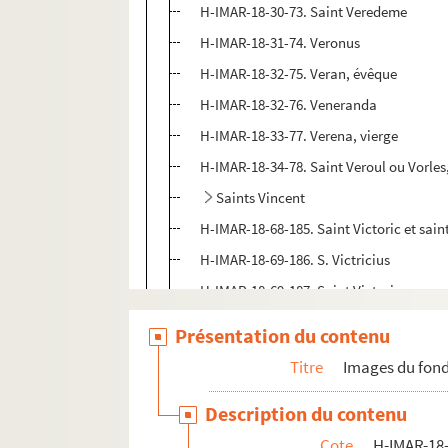
H-IMAR-18-30-73. Saint Veredeme
H-IMAR-18-31-74. Veronus
H-IMAR-18-32-75. Veran, évêque
H-IMAR-18-32-76. Veneranda
H-IMAR-18-33-77. Verena, vierge
H-IMAR-18-34-78. Saint Veroul ou Vorle
Saints Vincent
H-IMAR-18-68-185. Saint Victoric et sain
H-IMAR-18-69-186. S. Victricius
H-IMAR-18-69-187. Saint Victorice
Saint Victorien
Présentation du contenu
Saint Victor
Titre
Images du fond
Sainte Victoria et Victoire
Description du contenu
H-IMAR-18-81-247. La vénérable Mater d
Cote
H-IMAR-18-
H-IMAR-18-82-248. Sainte Vivia Perpetu