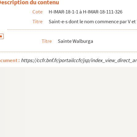
Description du contenu
Cote
H-IMAR-18-1-1 à H-IMAR-18-111-326
Titre
Saint-e-s dont le nom commence par V et
Titre
Sainte Walburga
ocument :
https://ccfr.bnf.fr/portailccfr/jsp/index_view_dire
 Limoges