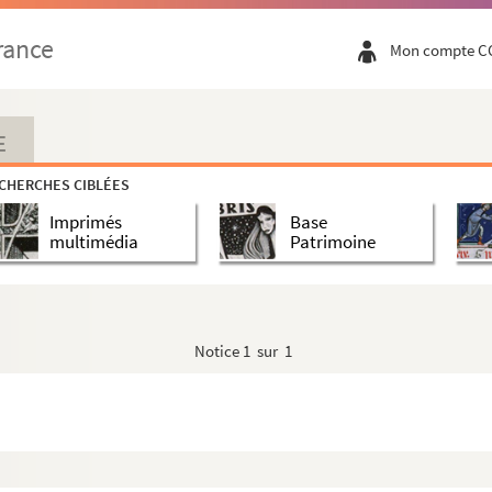
rance
Mon compte C
E
CHERCHES CIBLÉES
Imprimés
Base
multimédia
Patrimoine
Notice
1 sur 1