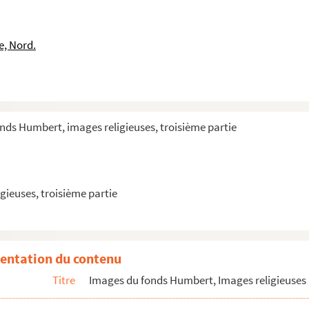
e, Nord.
 nom commence par N
nds Humbert, images religieuses, troisième partie
 le nom commence par O
t le nom commence par P
ont le nom commence par Q
gieuses, troisième partie
 nom commence par R
e nom commence par S
 nom commence par T
entation du contenu
nt le nom commence par U
Titre
Images du fonds Humbert, Images religieuses 
om commence par V et W