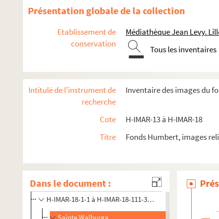
Présentation globale de la collection
Etablissement de
Médiathèque Jean Levy. Lill
conservation
Tous les inventaires
Images du fonds Humbert, Images religieuses N à Z
H-IMAR-13-1-1 à H-IMAR-13-48-112. Saint-e-s dont le
Intitulé de l'instrument de
Inventaire des images du fo
H-IMAR-13-49-113 à H-IMAR-13-82-180. Saint-e-s dont
recherche
H-IMAR-13-83-181 à H-IMAR-14-122-303. Saint-e-s don
Cote
H-IMAR-13 à H-IMAR-18
H-IMAR-14-123-304 à H-IMAR-14-133-330. Saint-e-s d
Titre
Fonds Humbert, images reli
H-IMAR-15-1-1 à H-IMAR-15-92-291. Saint-e-s dont le
H-IMAR-16-1-1 à H-IMAR-16-147-394. Saint-e-s dont l
H-IMAR-17-1-1 à H-IMAR-17-90-270. Saint-e-s dont le
Dans le document :
Prés
H-IMAR-17-91-271 à H-IMAR-17-111-324. Saint-e-s do
H-IMAR-18-1-1 à H-IMAR-18-111-326. Saint-e-s dont le n
Sainte Walburga