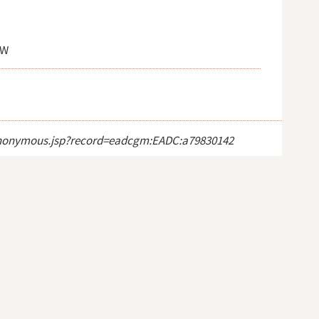
 W
ct_anonymous.jsp?record=eadcgm:EADC:a79830142