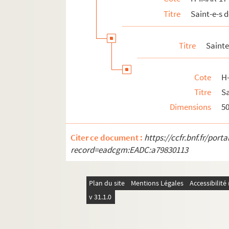
Titre
Saint-e-s
Titre
Sainte
Cote
H
Titre
Sa
Dimensions
5
Citer ce document :
https://ccfr.bnf.fr/por
record=eadcgm:EADC:a79830113
Plan du site
Mentions Légales
Accessibilit
v 31.1.0