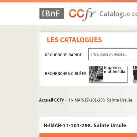
Catalogue co
Images du fonds Humbert, Images religieuses N
H-IMAR-13-1-1 à H-IMAR-13-48-112. Sain
LES CATALOGUES
H-IMAR-13-49-113 à H-IMAR-13-82-180. S
H-IMAR-13-83-181 à H-IMAR-14-122-303. 
RECHERCHE RAPIDE
H-IMAR-14-123-304 à H-IMAR-14-133-330.
H-IMAR-15-1-1 à H-IMAR-15-92-291. Sain
Imprimés
multimédia
RECHERCHES CIBLÉES
H-IMAR-16-1-1 à H-IMAR-16-147-394. Sai
H-IMAR-17-1-1 à H-IMAR-17-90-270. Sain
H-IMAR-17-91-271 à H-IMAR-17-111-324. Sa
Accueil CCFr
H-IMAR-17-101-298. Sainte Ursule
>
Saint Urbain
H-IMAR-17-97-281. Saint Ubald, évêque
H-IMAR-17-101-298. Sainte Ursule
H-IMAR-17-97-282. Saint Ubald, évêque
H-IMAR-17-97-283. Saint Ubald, évêque