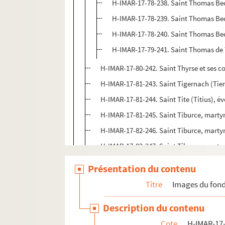
H-IMAR-17-78-238. Saint Thomas Bec
H-IMAR-17-78-239. Saint Thomas Be
H-IMAR-17-78-240. Saint Thomas Bec
H-IMAR-17-79-241. Saint Thomas de T
H-IMAR-17-80-242. Saint Thyrse et ses
H-IMAR-17-81-243. Saint Tigernach (Tier
H-IMAR-17-81-244. Saint Tite (Titius), é
H-IMAR-17-81-245. Saint Tiburce, marty
H-IMAR-17-82-246. Saint Tiburce, marty
H-IMAR-17-82-247. Saint Tiburce, marty
H-IMAR-17-82-248. Saint Timon, évêque 
Présentation du contenu
H-IMAR-17-83-249. Saint Juvence (Juven
Titre
Images du fond
H-IMAR-17-84-250. Saint Turibe ou Thur
Description du contenu
H-IMAR-17-85-251. Saint Turibe, évêque
Cote
H-IMAR-17-
H-IMAR-17-85-252. Saint Turibe, évêque