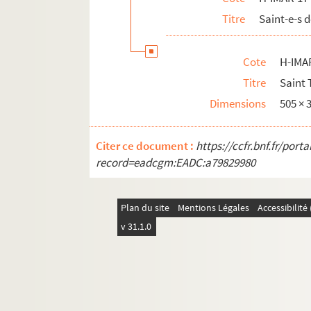
Saint Torpes ou Tropez, martyr
Titre
Saint-e-s 
H-IMAR-17-90-266. Saint Tryphon, saint
H-IMAR-17-90-267. Saint Tryphon, marty
Cote
H-IMA
H-IMAR-17-90-268. Saint Trophime, évêqu
Titre
Saint
H-IMAR-17-90-269. Saint Tryphon, saint
Dimensions
505 ×
H-IMAR-17-90-270. Sainte Tryphonie, rei
Citer ce document :
https://ccfr.bnf.fr/por
H-IMAR-17-91-271 à H-IMAR-17-111-324. 
record=eadcgm:EADC:a79829980
H-IMAR-18-1-1 à H-IMAR-18-111-326. Sai
H-IMAR-18-112-327 à H-IMAR-18-135-374.
Plan du site
Mentions Légales
Accessibilit
v 31.1.0