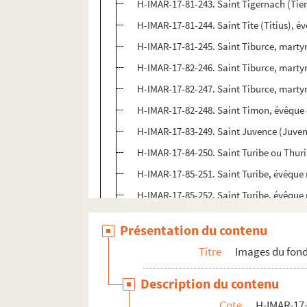
H-IMAR-17-81-243. Saint Tigernach (Tier
H-IMAR-17-81-244. Saint Tite (Titius), é
H-IMAR-17-81-245. Saint Tiburce, marty
H-IMAR-17-82-246. Saint Tiburce, marty
H-IMAR-17-82-247. Saint Tiburce, marty
H-IMAR-17-82-248. Saint Timon, évêque 
H-IMAR-17-83-249. Saint Juvence (Juven
H-IMAR-17-84-250. Saint Turibe ou Thur
H-IMAR-17-85-251. Saint Turibe, évêque
H-IMAR-17-85-252. Saint Turibe, évêque
H-IMAR-17-85-253. Saint Turibe, évêque
Présentation du contenu
H-IMAR-17-86-254. Saint Térentien, évê
Titre
Images du fond
H-IMAR-17-86-255. Saint Tertullien, mar
H-IMAR-17-87-256. Saint Télémaque "Les
Description du contenu
Saint Tobias ou Tobie
Cote
H-IMAR-17-