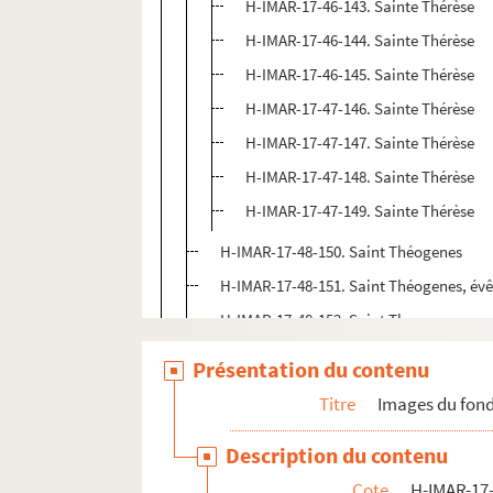
H-IMAR-17-46-143. Sainte Thérèse
H-IMAR-17-46-144. Sainte Thérèse
H-IMAR-17-46-145. Sainte Thérèse
H-IMAR-17-47-146. Sainte Thérèse
H-IMAR-17-47-147. Sainte Thérèse
H-IMAR-17-47-148. Sainte Thérèse
H-IMAR-17-47-149. Sainte Thérèse
H-IMAR-17-48-150. Saint Théogenes
H-IMAR-17-48-151. Saint Théogenes, év
H-IMAR-17-48-152. Saint Theopompe
H-IMAR-17-48-153. Saint T? (lettre enlu
Présentation du contenu
H-IMAR-17-49-154. Saint Théobald
Titre
Images du fond
H-IMAR-17-49-155. Saint Télesphore, pa
Description du contenu
H-IMAR-17-49-156. Saint Télesphore, pa
Cote
H-IMAR-17-
H-IMAR-17-49-157. Saint Torquat, évêqu