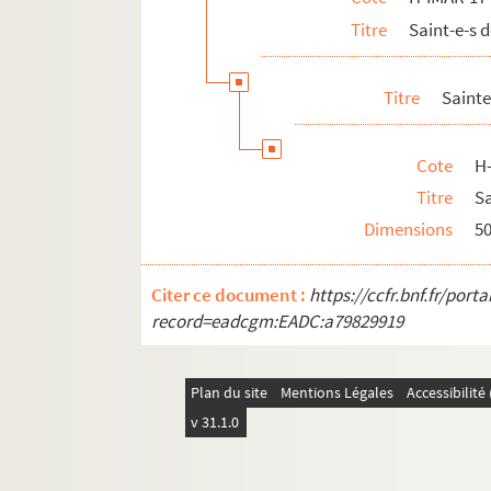
H-IMAR-17-45-140. Sainte Thérèse
Titre
Saint-e-s 
H-IMAR-17-45-141. Sainte Thérèse
H-IMAR-17-46-142. Sainte Thérèse
Titre
Sainte
H-IMAR-17-46-143. Sainte Thérèse
H-IMAR-17-46-144. Sainte Thérèse
Cote
H
H-IMAR-17-46-145. Sainte Thérèse
Titre
S
Dimensions
5
H-IMAR-17-47-146. Sainte Thérèse
H-IMAR-17-47-147. Sainte Thérèse
Citer ce document :
https://ccfr.bnf.fr/por
H-IMAR-17-47-148. Sainte Thérèse
record=eadcgm:EADC:a79829919
H-IMAR-17-47-149. Sainte Thérèse
H-IMAR-17-48-150. Saint Théogenes
Plan du site
Mentions Légales
Accessibilit
H-IMAR-17-48-151. Saint Théogenes, év
v 31.1.0
H-IMAR-17-48-152. Saint Theopompe
H-IMAR-17-48-153. Saint T? (lettre enlu