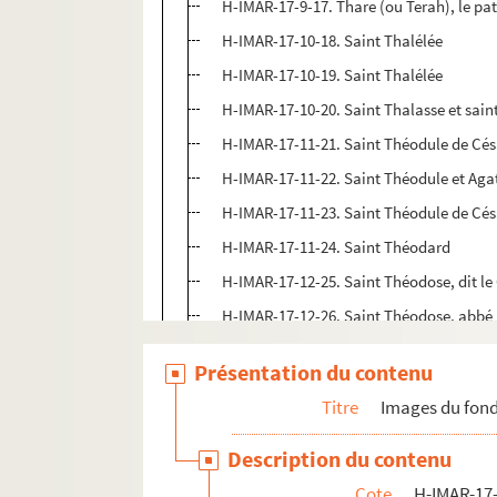
H-IMAR-17-9-17. Thare (ou Terah), le pa
H-IMAR-17-10-18. Saint Thalélée
H-IMAR-17-10-19. Saint Thalélée
H-IMAR-17-10-20. Saint Thalasse et sain
H-IMAR-17-11-21. Saint Théodule de Cés
H-IMAR-17-11-22. Saint Théodule et Aga
H-IMAR-17-11-23. Saint Théodule de Cés
H-IMAR-17-11-24. Saint Théodard
H-IMAR-17-12-25. Saint Théodose, dit le
H-IMAR-17-12-26. Saint Théodose, abbé
H-IMAR-17-12-27. Sainte Théodora et sa
Présentation du contenu
H-IMAR-17-12-28. Sainte Théodore et sa
Titre
Images du fond
H-IMAR-17-13-29. Saint Théodose le Cé
H-IMAR-17-14-30. Saint Théodose le Cé
Description du contenu
H-IMAR-17-14-31. Saint Théodose le Cé
Cote
H-IMAR-17-