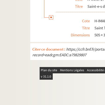
H-IMAR-17-14-32. Saint Théodose le Cé
Titre
Saint-e-s 
H-IMAR-17-15-33. Saint Théodose 1er, 
H-IMAR-17-15-34. Saint Théodose le Cé
Cote
H-IMA
H-IMAR-17-15-35. Saint Théodose le Cé
Titre
Saint 
H-IMAR-17-16-36. Saint Théodote d'Ancyr
Dimensions
505 ×
H-IMAR-17-17-37. Saint Théodote d'Ancyr
Citer ce document :
H-IMAR-17-17-38. Saint Théodote d'Ancyr
https://ccfr.bnf.fr/por
record=eadcgm:EADC:a79829807
Différents Saints Théodore et Théodo
Sainte Théodosie
Plan du site
Mentions Légales
Accessibilit
H-IMAR-17-24-64. Saint Théotone (ou Th
v 31.1.0
Sainte Thérèse
H-IMAR-17-48-150. Saint Théogenes
H-IMAR-17-48-151. Saint Théogenes, év
H-IMAR-17-48-152. Saint Theopompe