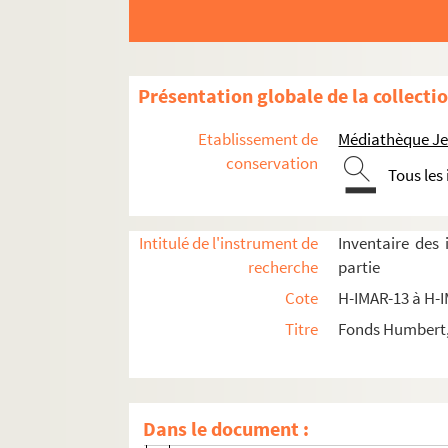
H-IMAR-16-94-243. Saint Swibertius
H-IMAR-16-94-244. Saint Swibertius
Saint Stanislas Kostka
Présentation globale de la collecti
Saint Stanislas de Cracovie, évêque e
Etablissement de
Médiathèque Jea
H-IMAR-16-105-288. Le bienheureux Ston
conservation
Tous les
Saints Simon et Siméon
H-IMAR-16-125-335. Saint Sidoine
H-IMAR-16-125-336. Saint Sidoine
Intitulé de l'instrument de
Inventaire des
recherche
partie
H-IMAR-16-125-337. Saint Sidoine
Cote
H-IMAR-13 à H-
H-IMAR-16-126-338. La bienheureuse Siby
Titre
Fonds Humbert, 
H-IMAR-16-127-339. Sainte Synclétique,
H-IMAR-16-128-340. Sainte Synclétique
H-IMAR-16-128-341. Sainte Synclétique
Dans le document :
Saint Sisienne, abbé