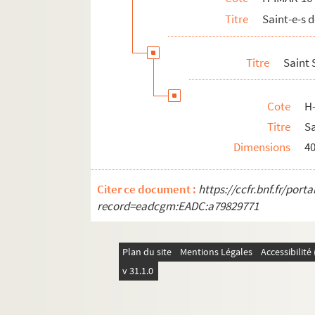
Titre
Saint-e-s 
Titre
Saint 
Cote
H
Titre
Sa
Dimensions
4
Citer ce document :
https://ccfr.bnf.fr/por
record=eadcgm:EADC:a79829771
Plan du site
Mentions Légales
Accessibilit
v 31.1.0