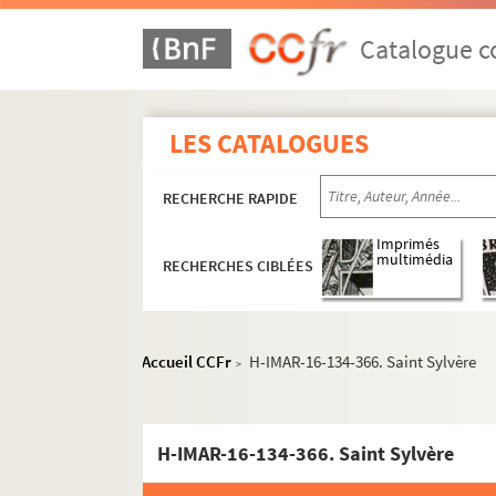
H-IMAR-16-81-213. Sainte Solange
H-IMAR-16-82-214. Saint Spiridion
Catalogue co
H-IMAR-16-82-215. Saint Spiridion
H-IMAR-16-83-216. Speciosusmo, Spesa
LES CATALOGUES
H-IMAR-16-83-217. Speciosusmo, Spesa
H-IMAR-16-83-218. Speciosusmo, Spesa
RECHERCHE RAPIDE
H-IMAR-16-84-219. Saint Sturn, disciple 
Imprimés
H-IMAR-16-85-220. Saint Sturme
multimédia
RECHERCHES CIBLÉES
H-IMAR-16-85-221. Saint Sturme
H-IMAR-16-85-222. Saint Sturme
H-IMAR-16-86-223. Saint Sulpice
Accueil CCFr
H-IMAR-16-134-366. Saint Sylvère
>
H-IMAR-16-86-224. Saint Sulpice
Sainte Suzanne
H-IMAR-16-134-366. Saint Sylvère
H-IMAR-16-92-241. Saint Swithin
H-IMAR-16-93-242. Saint Swibertius