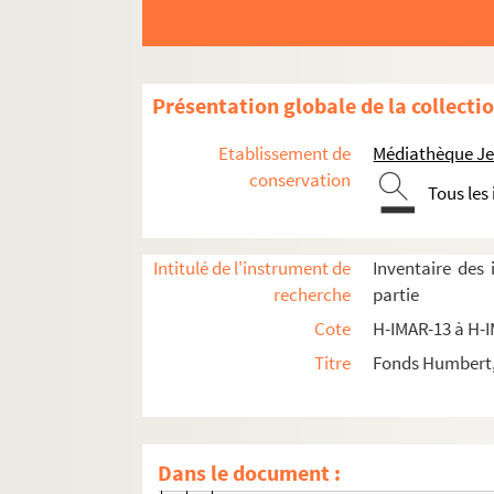
Saint Stanislas de Cracovie, évêque e
H-IMAR-16-105-288. Le bienheureux Ston
Saints Simon et Siméon
Présentation globale de la collecti
H-IMAR-16-125-335. Saint Sidoine
Etablissement de
Médiathèque Jea
H-IMAR-16-125-336. Saint Sidoine
conservation
Tous les
H-IMAR-16-125-337. Saint Sidoine
H-IMAR-16-126-338. La bienheureuse Siby
H-IMAR-16-127-339. Sainte Synclétique,
Intitulé de l'instrument de
Inventaire des
recherche
partie
H-IMAR-16-128-340. Sainte Synclétique
Cote
H-IMAR-13 à H-
H-IMAR-16-128-341. Sainte Synclétique
Titre
Fonds Humbert, 
Saint Sisienne, abbé
Saint Sylvain
Sigismondus, Silas, Simplicius
Dans le document :
Symmachus, Symmetritus, Syggon, Scynt