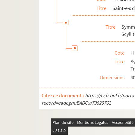
Titre
Saint-e-s 
Titre
Symma
Scylli
Cote
H
Titre
S
Tr
Dimensions
4
Citer ce document :
https://ccfr.bnf.fr/por
record=eadcgm:EADC:a79829762
Plan du site
Mentions Légales
Accessibilit
v 31.1.0