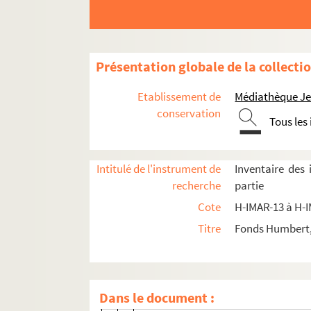
H-IMAR-16-109-295. Saint Simon
H-IMAR-16-110-296. Saint Simeon de
H-IMAR-16-110-297. Saint Simeon de
Présentation globale de la collecti
H-IMAR-16-111-298. Saint Simeon, m
H-IMAR-16-111-299. Saint Simeon, m
Etablissement de
Médiathèque Jea
H-IMAR-16-112-300. Saint Simeon, l'
conservation
Tous les
H-IMAR-16-112-301. Saint Simeon, l'
H-IMAR-16-112-302. Saint Simeon, l'
Intitulé de l'instrument de
Inventaire des
H-IMAR-16-113-303. Saint Simeon, l
recherche
partie
H-IMAR-16-113-304. Saint Simeon, l
Cote
H-IMAR-13 à H-
H-IMAR-16-113-305. Saint Simeon, l
Titre
Fonds Humbert, 
H-IMAR-16-113-306. Saint Simeon, l
H-IMAR-16-113-307. Saint Simeon, l
H-IMAR-16-113-308. Saint Simeon, l
Dans le document :
H-IMAR-16-114-309. Saint Simeon, st