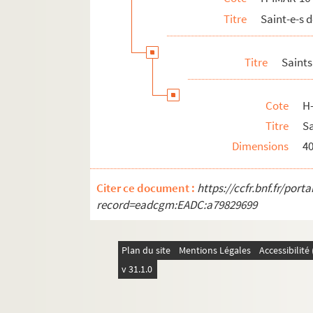
H-IMAR-16-119-327. Saint Simeon S
Titre
Saint-e-s 
H-IMAR-16-119-328. Saint Simeon S
H-IMAR-16-120-329. Saint Simon
Titre
Saint
H-IMAR-16-120-330. Saint Simon
H-IMAR-16-121-331. Le bienheureux 
Cote
H
H-IMAR-16-122-332. Saint Simon de 
Titre
S
Dimensions
4
H-IMAR-16-123-333. Saint Simon de 
H-IMAR-16-124-334. Saint Simon le Cy
Citer ce document :
https://ccfr.bnf.fr/por
H-IMAR-16-125-335. Saint Sidoine
record=eadcgm:EADC:a79829699
H-IMAR-16-125-336. Saint Sidoine
H-IMAR-16-125-337. Saint Sidoine
Plan du site
Mentions Légales
Accessibilit
H-IMAR-16-126-338. La bienheureuse Siby
v 31.1.0
H-IMAR-16-127-339. Sainte Synclétique,
H-IMAR-16-128-340. Sainte Synclétique