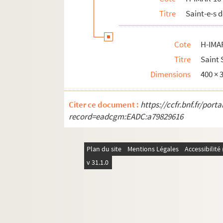
H-IMAR-16-135-369. Sainte Symphorose,
Titre
Saint-e-s 
Saint Symphorien
H-IMAR-16-139-377. Sainte Syra, vierge 
Cote
H-IMA
H-IMAR-16-139-378. Sainte Syra, vierge 
Titre
Saint
Saint Syste
Dimensions
400 ×
H-IMAR-16-142-385. Le bienheureux Sia
Citer ce document :
Saint Sylvestre
https://ccfr.bnf.fr/por
record=eadcgm:EADC:a79829616
H-IMAR-16-146-393. La bienheureuse Sybill
H-IMAR-16-147-394. Sainte Sylvie, mère d
Plan du site
Mentions Légales
Accessibilit
H-IMAR-17-1-1 à H-IMAR-17-90-270. Sain
v 31.1.0
H-IMAR-17-91-271 à H-IMAR-17-111-324. 
H-IMAR-18-1-1 à H-IMAR-18-111-326. Sai
H-IMAR-18-112-327 à H-IMAR-18-135-374.