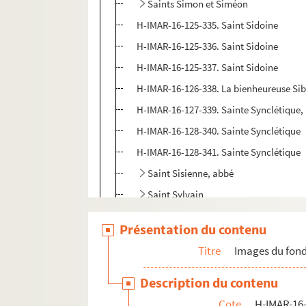
Saints Simon et Siméon
H-IMAR-16-125-335. Saint Sidoine
H-IMAR-16-125-336. Saint Sidoine
H-IMAR-16-125-337. Saint Sidoine
H-IMAR-16-126-338. La bienheureuse Siby
H-IMAR-16-127-339. Sainte Synclétique,
H-IMAR-16-128-340. Sainte Synclétique
H-IMAR-16-128-341. Sainte Synclétique
Saint Sisienne, abbé
Saint Sylvain
Sigismondus, Silas, Simplicius
Présentation du contenu
Symmachus, Symmetritus, Syggon, Scy
Titre
Images du fond
Saint Sylvère
H-IMAR-16-135-367. Sainte Symphorose,
Description du contenu
H-IMAR-16-135-368. Sainte Symphorose,
Cote
H-IMAR-16-