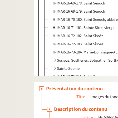
H-IMAR-16-69-178. Saint Senoch
H-IMAR-16-69-179. Saint Senoch
H-IMAR-16-70-180. Saint Senoch, abbé 
H-IMAR-16-71-181. Sainte Sitte, vierge
H-IMAR-16-72-182. Saint Sisoës
H-IMAR-16-72-183. Saint Sisoës
H-IMAR-16-73-184. Marie-Dominique-Aug
Sosieus, Sosthènes, Solipather, Sorth
Sainte Sophie
H-IMAR-16-79-210. Saint Sother, pape
H-IMAR-16-79-211. Saint Sother, pape
Présentation du contenu
H-IMAR-16-80-212. Sainte Solange, vierg
Titre
Images du fond
H-IMAR-16-81-213. Sainte Solange
Description du contenu
H-IMAR-16-82-214. Saint Spiridion
Cote
H-IMAR-16-
H-IMAR-16-82-215. Saint Spiridion