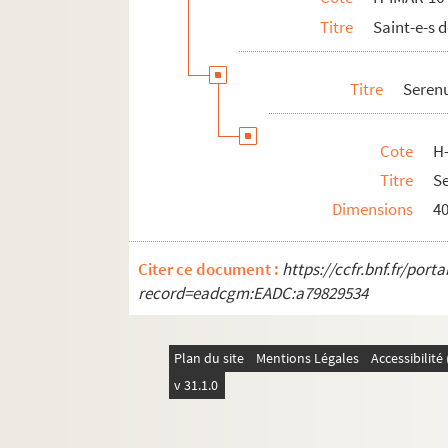
Titre
Saint-e-s 
H-IMAR-16-83-216. Speciosusmo, Spesa
H-IMAR-16-83-217. Speciosusmo, Spesa
Titre
Serenu
H-IMAR-16-83-218. Speciosusmo, Spesa
H-IMAR-16-84-219. Saint Sturn, disciple 
Cote
H
H-IMAR-16-85-220. Saint Sturme
Titre
Se
H-IMAR-16-85-221. Saint Sturme
Dimensions
4
H-IMAR-16-85-222. Saint Sturme
H-IMAR-16-86-223. Saint Sulpice
Citer ce document :
https://ccfr.bnf.fr/por
H-IMAR-16-86-224. Saint Sulpice
record=eadcgm:EADC:a79829534
Sainte Suzanne
H-IMAR-16-92-241. Saint Swithin
Plan du site
Mentions Légales
Accessibilit
H-IMAR-16-93-242. Saint Swibertius
v 31.1.0
H-IMAR-16-94-243. Saint Swibertius
H-IMAR-16-94-244. Saint Swibertius