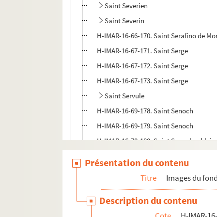
Saint Severien
Saint Severin
H-IMAR-16-66-170. Saint Serafino de M
H-IMAR-16-67-171. Saint Serge
H-IMAR-16-67-172. Saint Serge
H-IMAR-16-67-173. Saint Serge
Saint Servule
H-IMAR-16-69-178. Saint Senoch
H-IMAR-16-69-179. Saint Senoch
H-IMAR-16-70-180. Saint Senoch, abbé 
H-IMAR-16-71-181. Sainte Sitte, vierge
Présentation du contenu
H-IMAR-16-72-182. Saint Sisoës
Titre
Images du fond
H-IMAR-16-72-183. Saint Sisoës
Description du contenu
H-IMAR-16-73-184. Marie-Dominique-Aug
Cote
H-IMAR-16-
Sosieus, Sosthènes, Solipather, Sorth