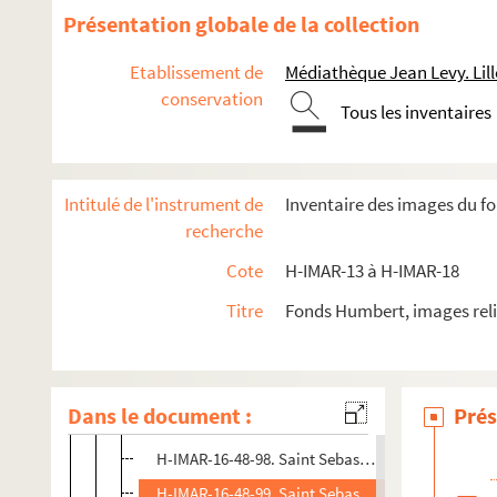
H-IMAR-16-44-85. Saint Sebastien
Présentation globale de la collection
H-IMAR-16-45-86. Saint Sebastien
Etablissement de
Médiathèque Jean Levy. Lill
H-IMAR-16-46-87. Saint Sebastien
conservation
Tous les inventaires
H-IMAR-16-46-88. Saint Sebastien
H-IMAR-16-46-89. Saint Sebastien
H-IMAR-16-46-90. Saint Sebastien
Intitulé de l'instrument de
Inventaire des images du fo
H-IMAR-16-46-91. Saint Sebastien
recherche
H-IMAR-16-46-92. Saint Sebastien
Cote
H-IMAR-13 à H-IMAR-18
H-IMAR-16-46-93. Saint Sebastien
Titre
Fonds Humbert, images reli
H-IMAR-16-46-94. Saint Sebastien
H-IMAR-16-46-95. Saint Sebastien
H-IMAR-16-47-96. Saint Sebastien
Dans le document :
Prés
H-IMAR-16-48-97. Saint Sebastien
H-IMAR-16-48-98. Saint Sebastien
H-IMAR-16-48-99. Saint Sebastien