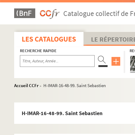
H-IMAR-16-22-42. Saint Sabin, martyr
Catalogue collectif de F
H-IMAR-16-23-43. Sainte Sabine
H-IMAR-16-23-44. Sainte Sabine
H-IMAR-16-23-45. Sainte Sabine
LES CATALOGUES
LE RÉPERTOIR
Saint Sabbas et Sabas
RECHERCHE RAPIDE
RE
H-IMAR-16-28-54. Savonarola
H-IMAR-16-29-55. Le bienheureux Sadoc et ses comp
H-IMAR-16-30-56. Salome Maria ?
Sainte Scholastique
Accueil CCFr
H-IMAR-16-48-99. Saint Sebastien
>
H-IMAR-16-40-81. Seth
H-IMAR-16-41-82. Sem
Saint Sebastien
H-IMAR-16-48-99. Saint Sebastien
H-IMAR-16-42-83. Saint Sebastien
H-IMAR-16-43-84. Le bienheureux Sebastien Magg