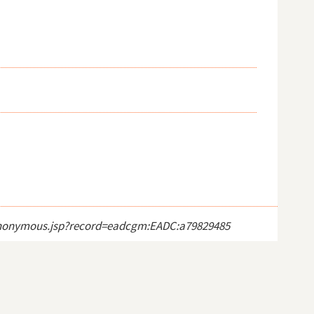
ct_anonymous.jsp?record=eadcgm:EADC:a79829485