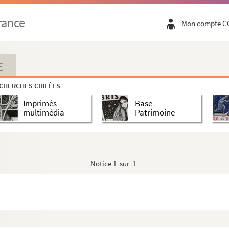
rance
Mon compte C
E
CHERCHES CIBLÉES
Imprimés
Base
agnons
multimédia
Patrimoine
Notice
1 sur 1
i