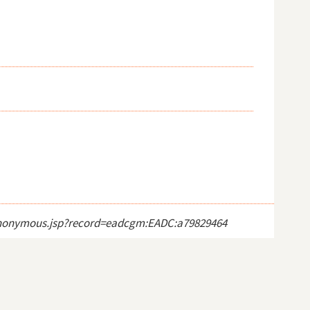
ct_anonymous.jsp?record=eadcgm:EADC:a79829464