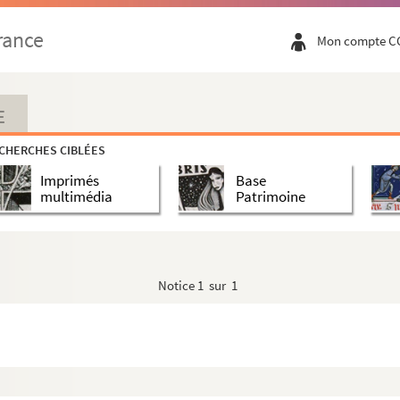
rance
Mon compte C
agnons
E
CHERCHES CIBLÉES
Imprimés
Base
abesse
multimédia
Patrimoine
Notice
1 sur 1