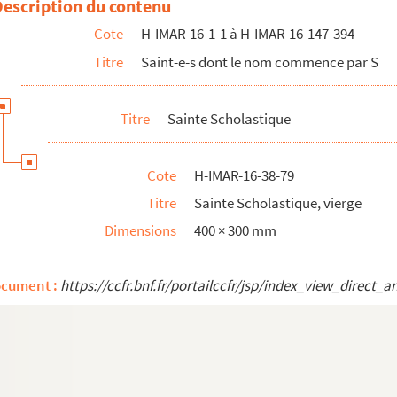
Description du contenu
Cote
H-IMAR-16-1-1 à H-IMAR-16-147-394
Titre
Saint-e-s dont le nom commence par S
Titre
Sainte Scholastique
Cote
H-IMAR-16-38-79
Titre
Sainte Scholastique, vierge
Dimensions
400 × 300 mm
 et martyre
ocument :
https://ccfr.bnf.fr/portailccfr/jsp/index_view_dire
ris