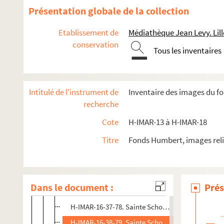
H-IMAR-16-33-65. Sainte Scholastique, vierge
Présentation globale de la collection
H-IMAR-16-33-66. Sainte Scholastique, vierge
Etablissement de
Médiathèque Jean Levy. Lill
H-IMAR-16-33-67. Sainte Scholastique, vierge
conservation
Tous les inventaires
H-IMAR-16-34-68. Sainte Scholastique, vierge
H-IMAR-16-35-69. Sainte Scholastique, vierge
H-IMAR-16-35-70. Sainte Scholastique, vierge
Intitulé de l'instrument de
Inventaire des images du fo
H-IMAR-16-35-71. Sainte Scholastique, vierge
recherche
H-IMAR-16-35-72. Sainte Scholastique, vierge
Cote
H-IMAR-13 à H-IMAR-18
H-IMAR-16-35-73. Sainte Scholastique, vierge
Titre
Fonds Humbert, images reli
H-IMAR-16-36-74. Sainte Scholastique, vierge
H-IMAR-16-36-75. Sainte Scholastique, vierge
H-IMAR-16-36-76. Sainte Scholastique, vierge
Dans le document :
Prés
H-IMAR-16-36-77. Sainte Scholastique, vierge
H-IMAR-16-37-78. Sainte Scholastique, vierge
H-IMAR-16-38-79. Sainte Scholastique, vierge