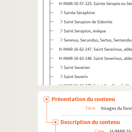
H-IMAR-16-57-123. Sainte Sérapie ou Sér
Sainte Séraphine
Saint Serapion de Sidonite
Saint Serapion, évêque
Serenus, Secundus, Sertus, Sernandus,
H-IMAR-16-62-147. Saint Severinus, abb
H-IMAR-16-62-148. Saint Severinus, abb
Saint Severien
Saint Severin
H-IMAR-16-66-170. Saint Serafino de M
H-IMAR-16-67-171. Saint Serge
Présentation du contenu
H-IMAR-16-67-172. Saint Serge
Titre
Images du fond
H-IMAR-16-67-173. Saint Serge
Description du contenu
Saint Servule
Cote
H-IMAR-16-
H-IMAR-16-69-178. Saint Senoch