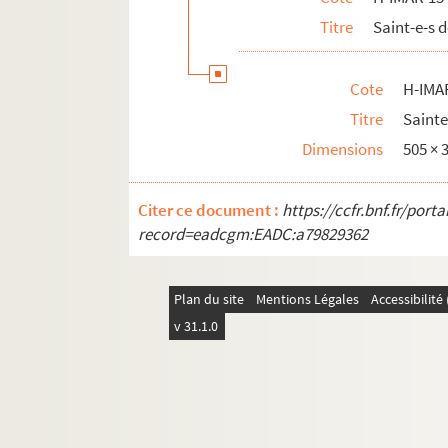
Titre
Saint-e-s
Cote
H-IMA
Titre
Saint
Dimensions
505 ×
Citer ce document :
https://ccfr.bnf.fr/por
record=eadcgm:EADC:a79829362
Plan du site
Mentions Légales
Accessibilit
v 31.1.0