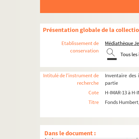
Saint Rieul
H-IMAR-15-29-76. Sainte Rita de Cascia
H-IMAR-15-30-77. La bienheureuse Rita de
Présentation globale de la collecti
H-IMAR-15-31-78. Sainte Rictrude, patr
H-IMAR-15-31-79. Sainte Rictrude
Etablissement de
Médiathèque Jea
H-IMAR-15-31-80. Sainte Rictrude, patr
conservation
Tous les
Saint Richard
H-IMAR-15-33-86. Sainte Richarde ou Ric
Intitulé de l'instrument de
Inventaire des
Sainte Rose de Viterbe, de Lima
recherche
partie
Sainte Rosalie
Cote
H-IMAR-13 à H-
Saint Roch
Titre
Fonds Humbert, 
H-IMAR-15-66-222. Le Bienheureux Romé
H-IMAR-15-67-223. Saint Rogatien, prêtr
H-IMAR-15-67-224. Saint Rotland
Dans le document :
H-IMAR-15-68-225. Sainte Romule, vierge