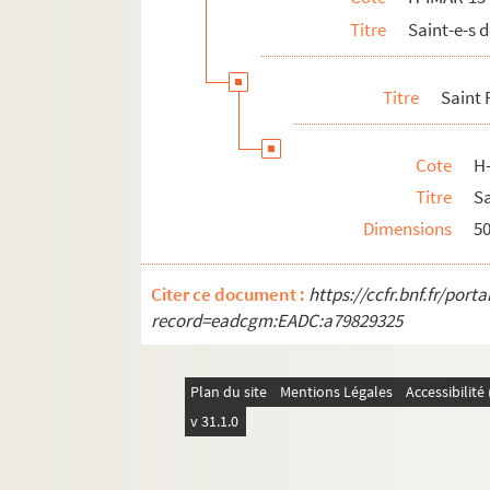
Titre
Saint-e-s
Titre
Saint
Cote
H
Titre
Sa
Dimensions
5
Citer ce document :
https://ccfr.bnf.fr/por
record=eadcgm:EADC:a79829325
Plan du site
Mentions Légales
Accessibilit
v 31.1.0