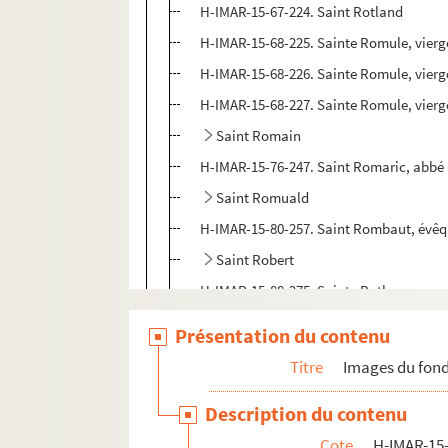
H-IMAR-15-67-224. Saint Rotland
H-IMAR-15-68-225. Sainte Romule, vierge
H-IMAR-15-68-226. Sainte Romule, vierg
H-IMAR-15-68-227. Sainte Romule, vierg
Saint Romain
H-IMAR-15-76-247. Saint Romaric, abbé
Saint Romuald
H-IMAR-15-80-257. Saint Rombaut, évêq
Saint Robert
H-IMAR-15-88-275. Sainte Ruth
H-IMAR-15-88-276. Sainte Ruth et Naom
Présentation du contenu
H-IMAR-15-88-277. Sainte Ruth, veuve
Titre
Images du fond
H-IMAR-15-89-278. Saint Rudolph
Description du contenu
H-IMAR-15-89-279. Saint Rudolph
Cote
H-IMAR-15-
Saint Rupert