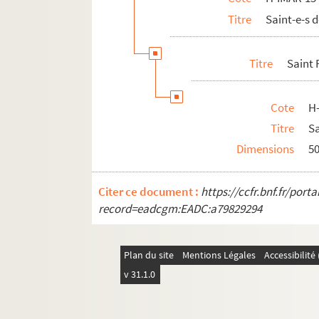
Titre
Saint-e-s
H-IMAR-15-91-284. Sainte Rufine et sain
H-IMAR-15-92-285. Saint Ruffin
Titre
Saint
H-IMAR-15-92-286. Saint Ruffin et saint 
H-IMAR-15-92-287. Sainte Rufine et sain
Cote
H
Saint Rufus, martyr
Titre
S
H-IMAR-16-1-1 à H-IMAR-16-147-394. Sai
Dimensions
5
H-IMAR-17-1-1 à H-IMAR-17-90-270. Sain
H-IMAR-17-91-271 à H-IMAR-17-111-324. 
Citer ce document :
https://ccfr.bnf.fr/por
H-IMAR-18-1-1 à H-IMAR-18-111-326. Sai
record=eadcgm:EADC:a79829294
H-IMAR-18-112-327 à H-IMAR-18-135-374.
Plan du site
Mentions Légales
Accessibilit
v 31.1.0