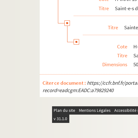
Titre
Saint-e-s
H-IMAR-15-92-285. Saint Ruffin
H-IMAR-15-92-286. Saint Ruffin et saint 
Titre
Sainte
H-IMAR-15-92-287. Sainte Rufine et sain
Saint Rufus, martyr
Cote
H
H-IMAR-16-1-1 à H-IMAR-16-147-394. Sai
Titre
Sa
H-IMAR-17-1-1 à H-IMAR-17-90-270. Sain
Dimensions
5
H-IMAR-17-91-271 à H-IMAR-17-111-324. 
H-IMAR-18-1-1 à H-IMAR-18-111-326. Sai
Citer ce document :
https://ccfr.bnf.fr/por
H-IMAR-18-112-327 à H-IMAR-18-135-374.
record=eadcgm:EADC:a79829240
Plan du site
Mentions Légales
Accessibilit
v 31.1.0