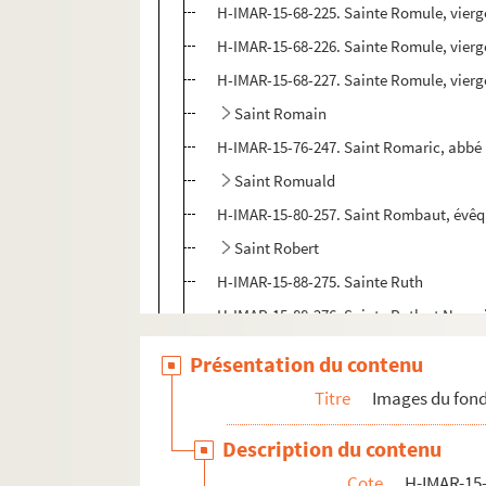
H-IMAR-15-68-225. Sainte Romule, vierge
H-IMAR-15-68-226. Sainte Romule, vierg
H-IMAR-15-68-227. Sainte Romule, vierg
Saint Romain
H-IMAR-15-76-247. Saint Romaric, abbé
Saint Romuald
H-IMAR-15-80-257. Saint Rombaut, évêq
Saint Robert
H-IMAR-15-88-275. Sainte Ruth
H-IMAR-15-88-276. Sainte Ruth et Naom
H-IMAR-15-88-277. Sainte Ruth, veuve
Présentation du contenu
H-IMAR-15-89-278. Saint Rudolph
Titre
Images du fond
H-IMAR-15-89-279. Saint Rudolph
Description du contenu
Saint Rupert
Cote
H-IMAR-15-
H-IMAR-15-91-284. Sainte Rufine et sain