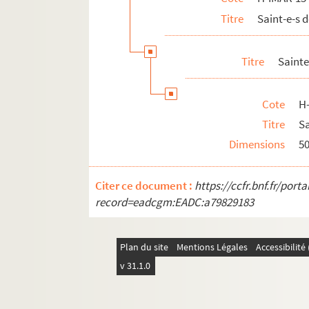
H-IMAR-15-42-130. Sainte Rose de L
Titre
Saint-e-s
H-IMAR-15-42-131. Sainte Rose de L
H-IMAR-15-42-132. Sainte Rose de L
Titre
Sainte
H-IMAR-15-42-133. Sainte Rose de L
H-IMAR-15-42-134. Sainte Rose de L
Cote
H
H-IMAR-15-43-135. Sainte Rose de L
Titre
S
Dimensions
5
H-IMAR-15-43-136. Sainte Rose de L
H-IMAR-15-43-137. Sainte Rose de L
Citer ce document :
https://ccfr.bnf.fr/por
Sainte Rosalie
record=eadcgm:EADC:a79829183
Saint Roch
H-IMAR-15-66-222. Le Bienheureux Romé
Plan du site
Mentions Légales
Accessibilit
H-IMAR-15-67-223. Saint Rogatien, prêtr
v 31.1.0
H-IMAR-15-67-224. Saint Rotland
H-IMAR-15-68-225. Sainte Romule, vierge