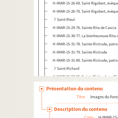
H-IMAR-15-26-69. Saint Rigobert, évêqu
H-IMAR-15-26-70. Saint Rigobert, évêqu
Saint Rieul
H-IMAR-15-29-76. Sainte Rita de Cascia
H-IMAR-15-30-77. La bienheureuse Rita de
H-IMAR-15-31-78. Sainte Rictrude, patr
H-IMAR-15-31-79. Sainte Rictrude
H-IMAR-15-31-80. Sainte Rictrude, patr
Saint Richard
H-IMAR-15-33-86. Sainte Richarde ou Ric
Sainte Rose de Viterbe, de Lima
Présentation du contenu
Sainte Rosalie
Titre
Images du fond
Saint Roch
Description du contenu
H-IMAR-15-66-222. Le Bienheureux Romé
Cote
H-IMAR-15-
H-IMAR-15-67-223. Saint Rogatien, prêtr