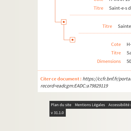
Titre
Saint-e-s
H-IMAR-15-67-224. Saint Rotland
H-IMAR-15-68-225. Sainte Romule, vierge
Titre
Sainte
H-IMAR-15-68-226. Sainte Romule, vierg
H-IMAR-15-68-227. Sainte Romule, vierg
Cote
H
Saint Romain
Titre
Sa
H-IMAR-15-76-247. Saint Romaric, abbé
Dimensions
5
Saint Romuald
H-IMAR-15-80-257. Saint Rombaut, évêq
Citer ce document :
https://ccfr.bnf.fr/por
Saint Robert
record=eadcgm:EADC:a79829119
H-IMAR-15-88-275. Sainte Ruth
H-IMAR-15-88-276. Sainte Ruth et Naom
Plan du site
Mentions Légales
Accessibilit
H-IMAR-15-88-277. Sainte Ruth, veuve
v 31.1.0
H-IMAR-15-89-278. Saint Rudolph
H-IMAR-15-89-279. Saint Rudolph