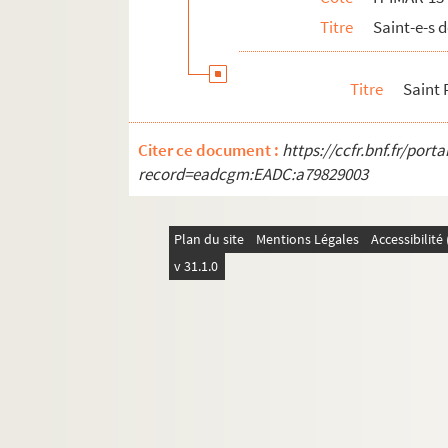
H-IMAR-17-1-1 à H-IMAR-17-90-270. Sain
Titre
Saint-e-s
H-IMAR-17-91-271 à H-IMAR-17-111-324. 
H-IMAR-18-1-1 à H-IMAR-18-111-326. Sai
Titre
Saint
H-IMAR-18-112-327 à H-IMAR-18-135-374.
Citer ce document :
https://ccfr.bnf.fr/por
record=eadcgm:EADC:a79829003
Plan du site
Mentions Légales
Accessibilit
v 31.1.0