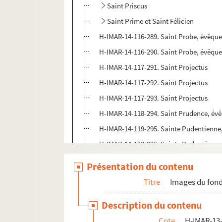
Saint Priscus
Saint Prime et Saint Félicien
H-IMAR-14-116-289. Saint Probe, évêqu
H-IMAR-14-116-290. Saint Probe, évêqu
H-IMAR-14-117-291. Saint Projectus
H-IMAR-14-117-292. Saint Projectus
H-IMAR-14-117-293. Saint Projectus
H-IMAR-14-118-294. Saint Prudence, év
H-IMAR-14-119-295. Sainte Pudentienne,
H-IMAR-14-120-296. Sainte Pudenciana 
H-IMAR-14-120-297. Sainte Pudenciana 
Présentation du contenu
H-IMAR-14-120-298. Sainte Pudenciana 
Titre
Images du fond
Saint Publie
Description du contenu
H-IMAR-14-122-303. Saint Pulcheria, vie
Cote
H-IMAR-13-