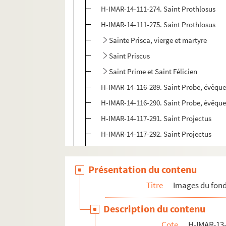
H-IMAR-14-111-274. Saint Prothlosus
H-IMAR-14-111-275. Saint Prothlosus
Sainte Prisca, vierge et martyre
Saint Priscus
Saint Prime et Saint Félicien
H-IMAR-14-116-289. Saint Probe, évêqu
H-IMAR-14-116-290. Saint Probe, évêqu
H-IMAR-14-117-291. Saint Projectus
H-IMAR-14-117-292. Saint Projectus
H-IMAR-14-117-293. Saint Projectus
H-IMAR-14-118-294. Saint Prudence, év
Présentation du contenu
H-IMAR-14-119-295. Sainte Pudentienne,
Titre
Images du fond
H-IMAR-14-120-296. Sainte Pudenciana 
Description du contenu
H-IMAR-14-120-297. Sainte Pudenciana 
Cote
H-IMAR-13-