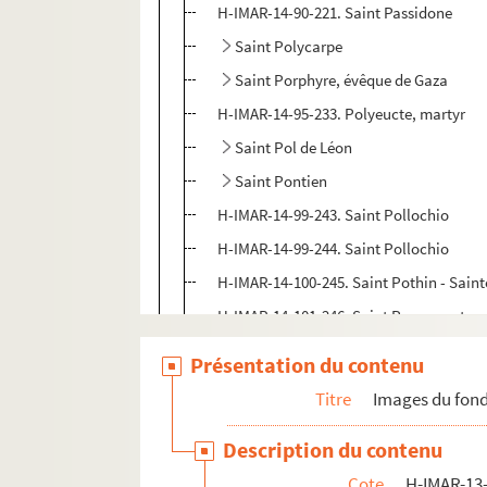
H-IMAR-14-90-221. Saint Passidone
Saint Polycarpe
Saint Porphyre, évêque de Gaza
H-IMAR-14-95-233. Polyeucte, martyr
Saint Pol de Léon
Saint Pontien
H-IMAR-14-99-243. Saint Pollochio
H-IMAR-14-99-244. Saint Pollochio
H-IMAR-14-100-245. Saint Pothin - Saint
H-IMAR-14-101-246. Saint Pons, martyr, 
Praseas - Saint Pourçain - Saint Perp
Présentation du contenu
Saint Prosper
Titre
Images du fond
H-IMAR-14-106-259. Sainte Prime, marty
Description du contenu
H-IMAR-14-107-260. Saint Privat, évêqu
Cote
H-IMAR-13-
Saint Primatus