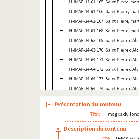
H-IMAR-14-61-165. Saint Pierre, mart
H-IMAR-14-61-166. Saint Pierre, mart
H-IMAR-14-61-167. Saint Pierre, mart
H-IMAR-14-61-168. Saint Pierre, mart
H-IMAR-14-62-169. Saint Pierre d'Al
H-IMAR-14-63-170. Saint Pierre d'Al
H-IMAR-14-64-171. Saint Pierre d'Al
H-IMAR-14-64-172. Saint Pierre d'Al
H-IMAR-14-64-173. Saint Pierre d'Al
H-IMAR-14-64-174. Saint Pierre d'Al
H-IMAR-14-64-175. Saint Pierre d'Al
Présentation du contenu
H-IMAR-14-65-176. Le bienheureux Pi
Titre
Images du fond
H-IMAR-14-66-177. Saint Pierre Nola
H-IMAR-14-67-178. Saint Pierre Bapti
Description du contenu
H-IMAR-14-68-179. Saint Pierre Thom
Cote
H-IMAR-13-