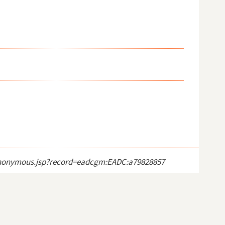
ct_anonymous.jsp?record=eadcgm:EADC:a79828857