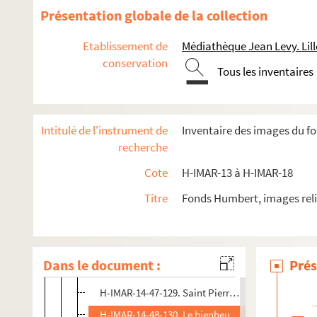
H-IMAR-14-41-116. Saint Pierre
Présentation globale de la collection
H-IMAR-14-41-117. Saint Pierre
Etablissement de
Médiathèque Jean Levy. Lill
H-IMAR-14-42-118. Le bienheureux Pierre de Luxe
conservation
Tous les inventaires
H-IMAR-14-43-119. Saint Pierre de Luxembourg
H-IMAR-14-43-120. Saint Pierre de Luxembourg
H-IMAR-14-43-121. Saint Pierre de Luxembourg
Intitulé de l'instrument de
Inventaire des images du fo
H-IMAR-14-44-122. Le bienheureux Pierre Canisius
recherche
H-IMAR-14-45-123. Le bienheureux Pierre Canisius
Cote
H-IMAR-13 à H-IMAR-18
H-IMAR-14-45-124. Le bienheureux Pierre Canisius
Titre
Fonds Humbert, images reli
H-IMAR-14-45-125. Le bienheureux Pierre Canisius
H-IMAR-14-46-126. Saint Pierre Canisius
H-IMAR-14-46-127. Saint Pierre Canisius
Dans le document :
Prés
H-IMAR-14-46-128. Saint Pierre Canisius
H-IMAR-14-47-129. Saint Pierre Clavier, jésuite, a
H-IMAR-14-48-130. Le bienheureux Pierre Clavier