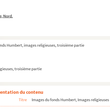
e, Nord.
mbourg, cardinal et évêque de Metz
nds Humbert, images religieuses, troisième partie
gieuses, troisième partie
entation du contenu
Titre
Images du fonds Humbert, Images religieuses 
pôtre des nègres