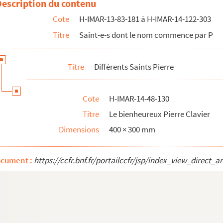
Description du contenu
Cote
H-IMAR-13-83-181 à H-IMAR-14-122-303
Titre
Saint-e-s dont le nom commence par P
Titre
Différents Saints Pierre
Cote
H-IMAR-14-48-130
Titre
Le bienheureux Pierre Clavier
Dimensions
400 × 300 mm
ocument :
https://ccfr.bnf.fr/portailccfr/jsp/index_view_dire
 l'Eglise