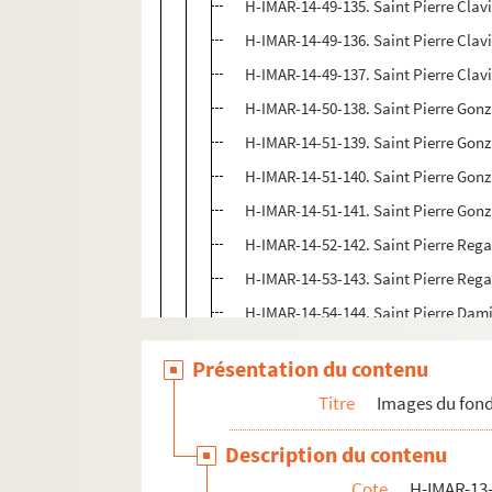
H-IMAR-14-49-135. Saint Pierre Clav
H-IMAR-14-49-136. Saint Pierre Clav
H-IMAR-14-49-137. Saint Pierre Clav
H-IMAR-14-50-138. Saint Pierre Gonz
H-IMAR-14-51-139. Saint Pierre Gonz
H-IMAR-14-51-140. Saint Pierre Gonz
H-IMAR-14-51-141. Saint Pierre Gonz
H-IMAR-14-52-142. Saint Pierre Reg
H-IMAR-14-53-143. Saint Pierre Rega
H-IMAR-14-54-144. Saint Pierre Dami
H-IMAR-14-55-145. Saint Pierre Dam
Présentation du contenu
H-IMAR-14-55-146. Saint Pierre Dam
Titre
Images du fond
H-IMAR-14-55-147. Saint Pierre Dam
H-IMAR-14-55-148. Saint Pierre Dam
Description du contenu
H-IMAR-14-55-149. Saint Pierre Dam
Cote
H-IMAR-13-